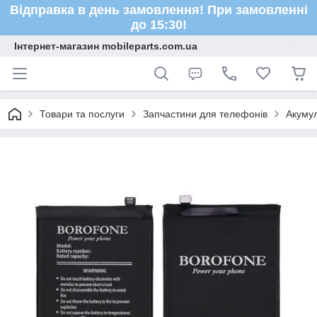
Відправка в день замовлення! При замовленні
до 15:30!
Інтернет-магазин mobileparts.com.ua
Товари та послуги
Запчастини для телефонів
Акуму