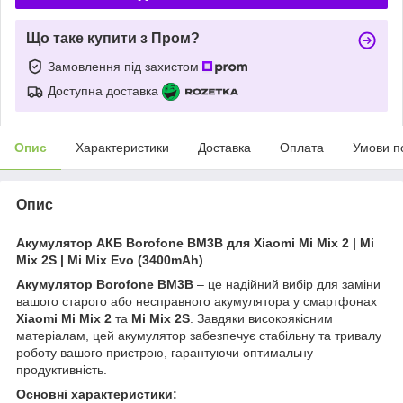
Що таке купити з Пром?
Замовлення під захистом
Доступна доставка
Опис
Характеристики
Доставка
Оплата
Умови п
Опис
Акумулятор АКБ Borofone BM3B для Xiaomi Mi Mix 2 | Mi
Mix 2S | Mi Mix Evo (3400mAh)
Акумулятор Borofone BM3B
– це надійний вибір для заміни
вашого старого або несправного акумулятора у смартфонах
Xiaomi Mi Mix 2
та
Mi Mix 2S
. Завдяки високоякісним
матеріалам, цей акумулятор забезпечує стабільну та тривалу
роботу вашого пристрою, гарантуючи оптимальну
продуктивність.
Основні характеристики: