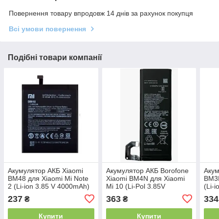
Повернення товару впродовж 14 днів за рахунок покупця
Всі умови повернення
Подібні товари компанії
Акумулятор АКБ Xiaomi
Акумулятор АКБ Borofone
Акум
BM48 для Xiaomi Mi Note
Xiaomi BM4N для Xiaomi
BM3K
2 (Li-ion 3.85 V 4000mAh)
Mi 10 (Li-Pol 3.85V
(Li-
Оригінал Китай
4780mAh)
3200
237
363
334
₴
₴
Купити
Купити