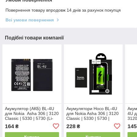
Повернення товару впродовж 14 днів за рахунок покупця
Всі умови повернення
Подібні товари компанії
Акумулятор (АКБ) BL-4U
Акумулятори Hoco BL-4U
Акум
для Nokia Asha 306 | 3120
для Nokia Asha 306 | 3120
4U д
Classic | 5330 | 5730 (Li-
Classic | 5330 | 5730 |
3120
ion 3.7V 1000mAh) AAAA
6216 (1000 mAh)
| 62
164
228
145
₴
₴
Купити
Купити