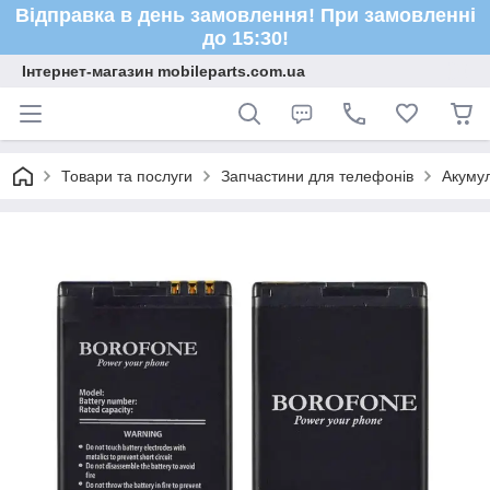
Відправка в день замовлення! При замовленні
до 15:30!
Інтернет-магазин mobileparts.com.ua
Товари та послуги
Запчастини для телефонів
Акуму