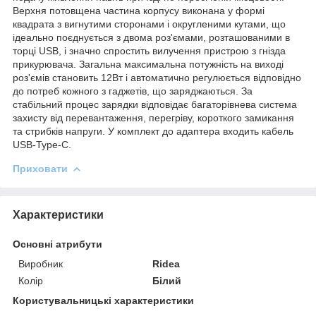
Верхня потовщена частина корпусу виконана у формі
квадрата з вигнутими сторонами і округленими кутами, що
ідеально поєднується з двома роз'ємами, розташованими в
торці USB, і значно спростить вилучення пристрою з гнізда
прикурювача. Загальна максимальна потужність на виході
роз'ємів становить 12Вт і автоматично регулюється відповідно
до потреб кожного з гаджетів, що заряджаються. За
стабільний процес зарядки відповідає багаторівнева система
захисту від перевантаження, перегріву, короткого замикання
та стрибків напруги. У комплект до адаптера входить кабель
USB-Type-C.
Приховати
Характеристики
Основні атрибути
Виробник
Ridea
Колір
Білий
Користувальницькі характеристики