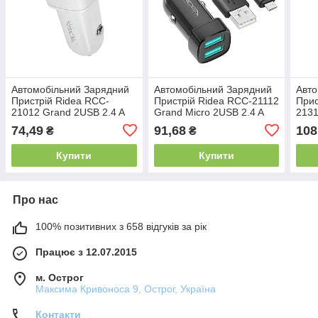
Автомобільний Зарядний
Автомобільний Зарядний
Авто
Пристрій Ridea RCC-
Пристрій Ridea RCC-21112
Прис
21012 Grand 2USB 2.4 A
Grand Micro 2USB 2.4 A
2131
2USB
74,49
91,68
108
₴
₴
Купити
Купити
Про нас
100% позитивних з 658 відгуків за рік
Працює з 12.07.2015
м. Острог
Максима Кривоноса 9, Острог, Україна
Контакти