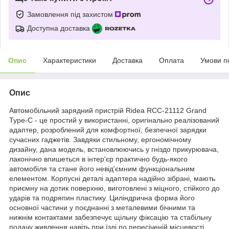
Замовлення під захистом
Доступна доставка
Опис
Характеристики
Доставка
Оплата
Умови п
Опис
Автомобільний зарядний пристрій Ridea RCC-21112 Grand
Type-C - це простий у використанні, оригінально реалізований
адаптер, розроблений для комфортної, безпечної зарядки
сучасних гаджетів. Завдяки стильному, ергономічному
дизайну, дана модель, встановлюючись у гніздо прикурювача,
лаконічно впишеться в інтер'єр практично будь-якого
автомобіля та стане його невід'ємним функціональним
елементом. Корпусні деталі адаптера надійно зібрані, мають
приємну на дотик поверхню, виготовлені з міцного, стійкого до
ударів та подряпин пластику. Циліндрична форма його
основної частини у поєднанні з металевими бічними та
нижнім контактами забезпечує щільну фіксацію та стабільну
подачу живлення навіть при їзді по пересіченій місцевості.