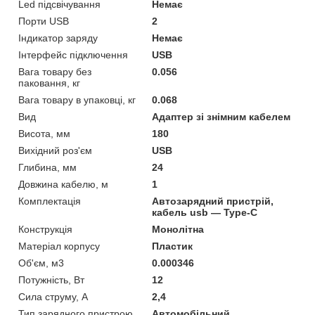
Led підсвічування
Немає
Порти USB
2
Індикатор заряду
Немає
Інтерфейс підключення
USB
Вага товару без
0.056
паковання, кг
Вага товару в упаковці, кг
0.068
Вид
Адаптер зі знімним кабелем
Висота, мм
180
Вихідний роз'єм
USB
Глибина, мм
24
Довжина кабелю, м
1
Комплектація
Автозарядний пристрій,
кабель usb — Type-C
Конструкція
Монолітна
Матеріал корпусу
Пластик
Об'єм, м3
0.000346
Потужність, Вт
12
Сила струму, А
2,4
Тип зарядного пристрою
Автомобільний