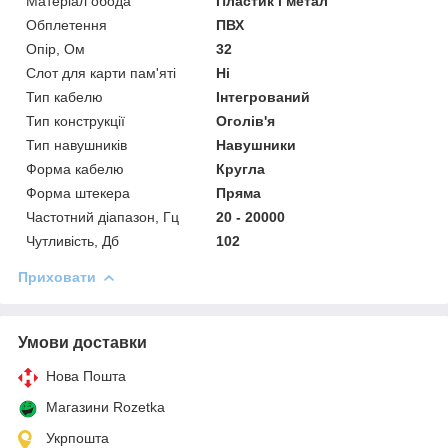
Матеріал обода
Пластик і метал
Обплетення
ПВХ
Опір, Ом
32
Слот для карти пам'яті
Ні
Тип кабелю
Інтегрований
Тип конструкції
Оголів'я
Тип навушників
Навушники
Форма кабелю
Кругла
Форма штекера
Пряма
Частотний діапазон, Гц
20 - 20000
Чутливість, Дб
102
Приховати
Умови доставки
Нова Пошта
Магазини Rozetka
Укрпошта