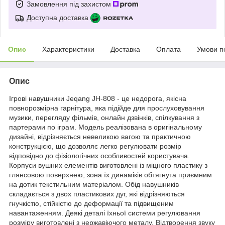
Замовлення під захистом
Доступна доставка
Опис
Характеристики
Доставка
Оплата
Умови п
Опис
Ігрові навушники Jeqang JH-808 - це недорога, якісна
повнорозмірна гарнітура, яка підійде для прослуховування
музики, перегляду фільмів, онлайн дзвінків, спілкування з
партерами по іграм. Модель реалізована в оригінальному
дизайні, відрізняється невеликою вагою та практичною
конструкцією, що дозволяє легко регулювати розмір
відповідно до фізіологічних особливостей користувача.
Корпуси вушних елементів виготовлені із міцного пластику з
глянсовою поверхнею, зона їх динаміків обтягнута приємним
на дотик текстильним матеріалом. Обід навушників
складається з двох пластикових дуг, які відрізняються
гнучкістю, стійкістю до деформації та підвищеним
навантаженням. Деякі деталі їхньої системи регулювання
розміру виготовлені з нержавіючого металу. Відтворення звуку