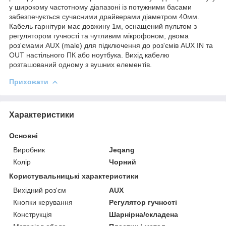
у широкому частотному діапазоні із потужними басами
забезпечується сучасними драйверами діаметром 40мм.
Кабель гарнітури має довжину 1м, оснащений пультом з
регулятором гучності та чутливим мікрофоном, двома
роз'ємами AUX (male) для підключення до роз'ємів AUX IN та
OUT настільного ПК або ноутбука. Вихід кабелю
розташований одному з вушних елементів.
Приховати
Характеристики
Основні
Виробник
Jeqang
Колір
Чорний
Користувальницькі характеристики
Вихідний роз'єм
AUX
Кнопки керування
Регулятор гучності
Конструкція
Шарнірна/складена