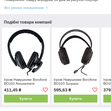
Всі умови повернення
Подібні товари компанії
Ігрові Навушники Borofone
Ігрові Навушники Borofone
Ігро
BO102 Amusement
BO103 Surpass
BO1
411,45
595,63
379
₴
₴
Купити
Купити