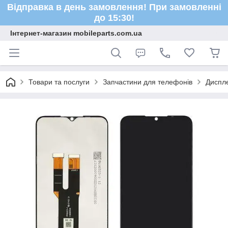
Відправка в день замовлення! При замовленні
до 15:30!
Інтернет-магазин mobileparts.com.ua
Товари та послуги
Запчастини для телефонів
Диспле