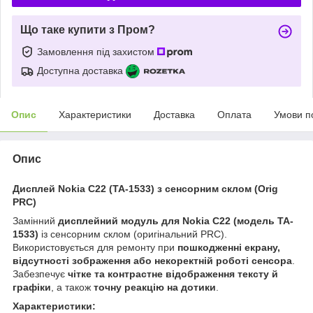
Що таке купити з Пром?
Замовлення під захистом
Доступна доставка
Опис
Характеристики
Доставка
Оплата
Умови п
Опис
Дисплей Nokia C22 (TA-1533) з сенсорним склом (Orig
PRC)
Замінний
дисплейний модуль для Nokia C22 (модель TA-
1533)
із сенсорним склом (оригінальний PRC).
Використовується для ремонту при
пошкодженні екрану,
відсутності зображення або некоректній роботі сенсора
.
Забезпечує
чітке та контрастне відображення тексту й
графіки
, а також
точну реакцію на дотики
.
Характеристики: