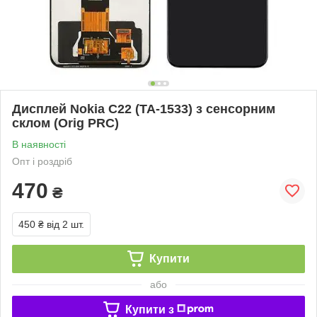
Дисплей Nokia C22 (TA-1533) з сенсорним
склом (Orig PRC)
В наявності
Опт і роздріб
470
₴
450 ₴
від 2 шт.
Купити
або
Купити з