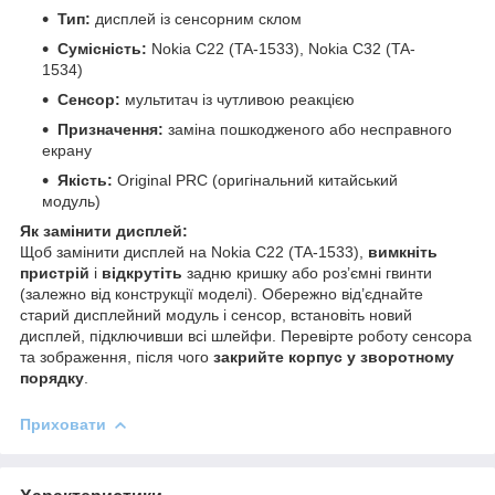
Тип:
дисплей із сенсорним склом
Сумісність:
Nokia C22 (TA-1533), Nokia C32 (TA-
1534)
Сенсор:
мультитач із чутливою реакцією
Призначення:
заміна пошкодженого або несправного
екрану
Якість:
Original PRC (оригінальний китайський
модуль)
Як замінити дисплей:
Щоб замінити дисплей на Nokia C22 (TA-1533),
вимкніть
пристрій
і
відкрутіть
задню кришку або роз’ємні гвинти
(залежно від конструкції моделі). Обережно від’єднайте
старий дисплейний модуль і сенсор, встановіть новий
дисплей, підключивши всі шлейфи. Перевірте роботу сенсора
та зображення, після чого
закрийте корпус у зворотному
порядку
.
Приховати