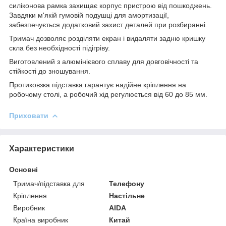
силіконова рамка захищає корпус пристрою від пошкоджень.
Завдяки м'якій гумовій подушці для амортизації,
забезпечується додатковий захист деталей при розбиранні.
Тримач дозволяє розділяти екран і видаляти задню кришку
скла без необхідності підігріву.
Виготовлений з алюмінієвого сплаву для довговічності та
стійкості до зношування.
Протиковзка підставка гарантує надійне кріплення на
робочому столі, а робочий хід регулюється від 60 до 85 мм.
Приховати
Характеристики
Основні
Тримач/підставка для
Телефону
Кріплення
Настільне
Виробник
AIDA
Країна виробник
Китай