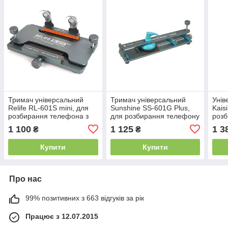
Тримач універсальний
Тримач універсальний
Унів
Relife RL-601S mini, для
Sunshine SS-601G Plus,
Kais
розбирання телефона з
для розбирання телефону
розб
присосками та функцією
з поворотним механізмом
пово
1 100
1 125
1 3
₴
₴
преса для склейки
і присоскою (робочий хід
та п
(робочий хід 60-85 мм
60-85мм)
діап
Купити
Купити
Про нас
99% позитивних з 663 відгуків за рік
Працює з 12.07.2015