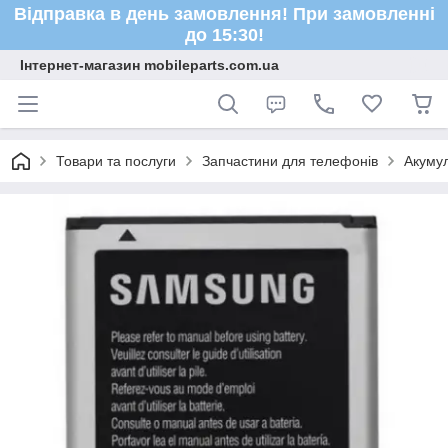
Відправка в день замовлення! При замовленні
до 15:30!
Інтернет-магазин mobileparts.com.ua
Товари та послуги
Запчастини для телефонів
Акуму