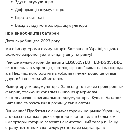
Здуття акумулятора
Деформація акумулятора
Втрата ємності
Вихід з ладу контролера акумулятора
Про виробництві батарей
Дата виробництва 2023 року
Ми є імпортерами акумуляторів Samsung в Україні, з цього
можемо запропонувати вигідну ціну на ринку!
Раніше акумулятори
Samsung EB585157LU | EB-BG355BBE
виготовляли з марганцю, нікелю, сірчаної кислоти і електрода,
а в Наш час його роблять з кобальту і електрода, це більш
дорогий і довговічний матеріал.
Импортируем аккумуляторы Samsung только из проверенных
фабрик, только из кобальта! Либо из фабрик где
изготавливают оригинальные аккумуляторы, Купить Батареи
Samsung сможете как в розницу так и оптом.
Внимание! Проблемы с аккумуляторами на рынке Украины,
это бессовестные производители в Китае, или в большем
импортеры которые завозят некачественный товар в Нашу
страну, изготавливают аккумуляторы из марганца, в