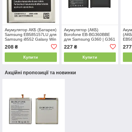
Акумулятор АКБ (Батарея)
Акумулятор (АКБ)
Аку
Samsung EB585157LU для
Borofone EB-BG360BBE
(АКБ
Samsung i8552 Galaxy Win
для Samsung G360 | G361
EB58
(3.8 V 2000mAh) AAA
Galaxy Core Prime | J200
BG3
208
227
277
₴
₴
Galaxy J2 2015
G355
Купити
Купити
Акційні пропозиції та новинки