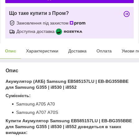
Що таке купити з Пром?
Замовлення під захистом
Доступна доставка
Опис
Характеристики
Доставка
Оплата
Умови п
Опис
Акумулятор (АКБ) Samsung EB585157LU | EB-BG355BBE
для Samsung G355 | i8530 | i8552
Сумісність:
Samsung A705 А70
Samsung A707 А70S
Купити Акумулятор Samsung EB585157LU | EB-BG355BBE
для Samsung G355 | i8530 | i8552 доведеться в таких
випадках: