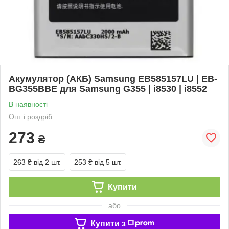
Акумулятор (АКБ) Samsung EB585157LU | EB-
BG355BBE для Samsung G355 | i8530 | i8552
В наявності
Опт і роздріб
273
₴
263 ₴
від 2 шт.
253 ₴
від 5 шт.
Купити
або
Купити з