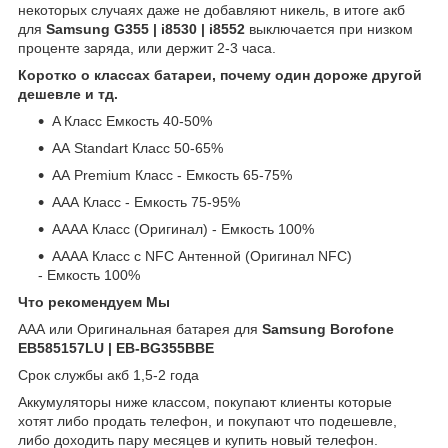
некоторых случаях даже не добавляют никель, в итоге акб
для
Samsung G355 | i8530 | i8552
выключается при низком
проценте заряда, или держит 2-3 часа.
Коротко о классах батареи, почему один дороже другой
дешевле и тд.
A Класс Емкость 40-50%
АА Standart Класс 50-65%
АА Premium Класс - Емкость 65-75%
ААА Класс - Емкость 75-95%
АААА Класс (Оригинал) - Емкость 100%
АААА Класс с NFC Антенной (Оригинал NFC)
- Емкость 100%
Что рекомендуем Мы
ААА или Оригинальная батарея для
Samsung Borofone
EB585157LU | EB-BG355BBE
Срок службы акб 1,5-2 года
Аккумуляторы ниже классом, покупают клиенты которые
хотят либо продать телефон, и покупают что подешевле,
либо доходить пару месяцев и купить новый телефон.