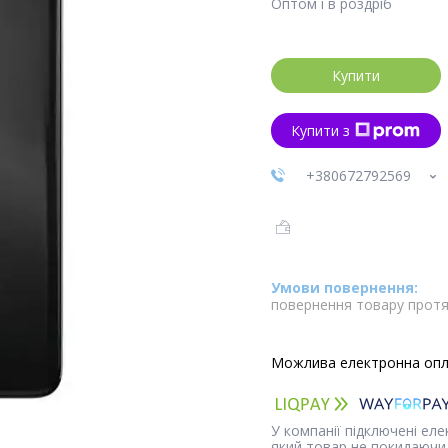
Оптом і в роздріб
Купити
Купити з
+380672792569
повернення товару протя
У компанії підключені ел
який товар не покидаючи 