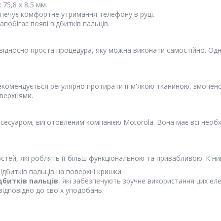
75,8 x 8,5 мм.
зпечує комфортне утримання телефону в руці.
побігає появі відбитків пальців.
 відносно проста процедура, яку можна виконати самостійно. Одна
екомендується регулярно протирати її м'якою тканиною, змочен
оверхнями.
сесуаром, виготовленим компанією Motorola. Вона має всі необхі
стей, які роблять її більш функціональною та привабливою. К ни
відбитків пальців на поверхні кришки.
дбитків пальців
, які забезпечують зручне використання цих еле
відповідно до своїх уподобань.