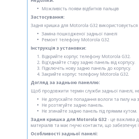
Недоліки:
Можливість появи відбитків пальців
Застосування:
Задня кришка для Motorola G32 використовується д
Заміна пошкодженої задньої панелі
Ремонт телефону Motorola G32
Інструкція з установки:
Відкрийте корпус телефону Motorola G32.
Від'єднайте стару задню панель від корпусу.
Підключіть нову задню панель до корпусу.
Закрийте корпус телефону Motorola G32.
Догляд за задньою панеллю:
Щоб продовжити термін служби задньої панелі, н
Не допускайте попадання вологи та пилу на 
Не розтягуйте задню панель.
Не згинайте задню панель під прямим кутом.
Задня кришка для Motorola G32
- це важлива д
матеріалів та має гнучкі контакти, що забезпечує її
Особливості задньої панелі: