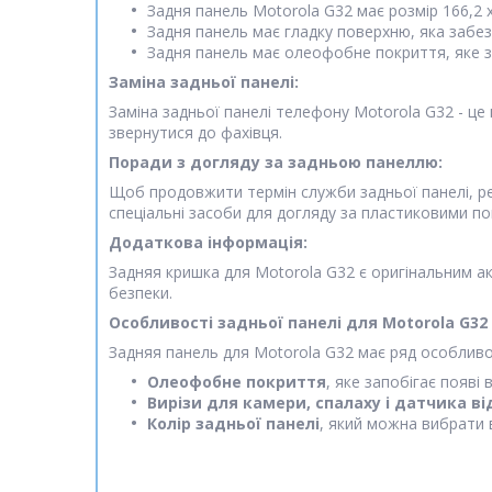
Задня панель Motorola G32 має розмір 166,2 x 
Задня панель має гладку поверхню, яка забе
Задня панель має олеофобне покриття, яке за
Заміна задньої панелі:
Заміна задньої панелі телефону Motorola G32 - це
звернутися до фахівця.
Поради з догляду за задньою панеллю:
Щоб продовжити термін служби задньої панелі, р
спеціальні засоби для догляду за пластиковими п
Додаткова інформація:
Задняя кришка для Motorola G32 є оригінальним ак
безпеки.
Особливості задньої панелі для Motorola G32
Задняя панель для Motorola G32 має ряд особливо
Олеофобне покриття
, яке запобігає появі 
Вирізи для камери, спалаху і датчика ві
Колір задньої панелі
, який можна вибрати 