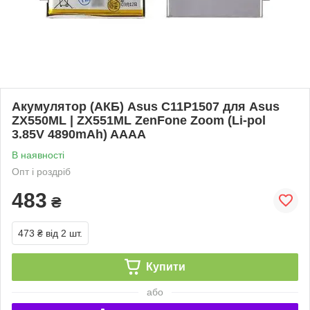
Акумулятор (АКБ) Asus C11P1507 для Asus
ZX550ML | ZX551ML ZenFone Zoom (Li-pol
3.85V 4890mAh) AAAA
В наявності
Опт і роздріб
483
₴
473 ₴
від 2 шт.
Купити
або