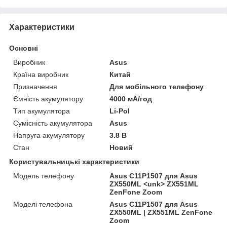
Характеристики
Основні
Виробник
Asus
Країна виробник
Китай
Призначення
Для мобільного телефону
Ємність акумулятору
4000 мА/год
Тип акумулятора
Li-Pol
Сумісність акумулятора
Asus
Напруга акумулятору
3.8 В
Стан
Новий
Користувальницькі характеристики
Модель телефону
Asus C11P1507 для Asus
ZX550ML <unk> ZX551ML
ZenFone Zoom
Моделі телефона
Asus C11P1507 для Asus
ZX550ML | ZX551ML ZenFone
Zoom