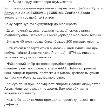
Вихід з ладу контролера акумулятора
Імпортуємо акумулятори тільки з перевірених фабрик.
Купити
Батар
нею
Asus ZX550ML | ZX551ML ZenFone Zoom
зможете як уроздріб так і оптом.
Чому варто купити акумулятор до Mobileparts?
· Десятирічний досвід продажів на українському ринку
комплектуючих, запчастин і аксесуарів для мобільної техніки.
· Близько 40 тисяч роздрібних і більше 200 оптових клієнтів.
· 87% клієнтів повертаються в магазин, щоб купити ще що-
небудь (згідно зі статистикою Prom.ua), і 97% залишають
позитивні відгуки про магазин.
· Найширший вибір дозволяє придбати оригінальні
комплектуючі і високоякісні класу АААА. Найнижчі ринкові
ціни, завдяки прямим поставкам із Китаю, дозволять купити
запчастину
Asus
за адекватною ціною.
· Консультація при необхідності вибрати і купити акумулятор
Asus
. Наші менеджери не дадуть Вам розгубитися в
асортименті товару.
· Кожна батарейка
Asus
проходить перевірку на зовнішні
дефекти.