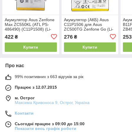
Акумулятор Asus Zenfone
Акумулятор (АКБ) Asus
Акум
Max ZC550KL (ATL PS-
C11P1506 для Asus
B11P
486490) (C11P1508) (Li-
ZC500TG Zenfone Go (Li-
ZB45
Pol 3.8V 5000mAh)
pol 3.8 V 2070mAh) AAAA
pol 
422
276
253
₴
₴
Купити
Купити
Про нас
99% позитивних з 663 відгуків за рік
Працює з 12.07.2015
м. Острог
Максима Кривоноса 9, Острог, Україна
Контакти
Сьогодні працює з 09:00 до 15:00
Показати весь графік роботи