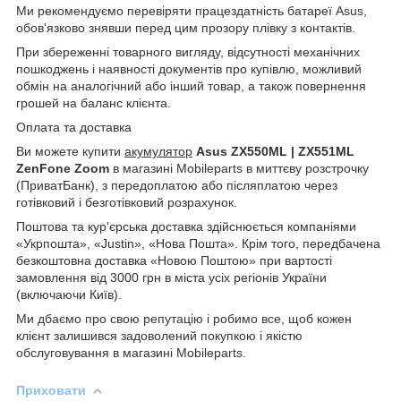
Ми рекомендуємо перевіряти працездатність батареї Asus,
обов'язково знявши перед цим прозору плівку з контактів.
При збереженні товарного вигляду, відсутності механічних
пошкоджень і наявності документів про купівлю, можливий
обмін на аналогічний або інший товар, а також повернення
грошей на баланс клієнта.
Оплата та доставка
Ви можете купити
акумулятор
Asus ZX550ML | ZX551ML
ZenFone Zoom
в магазині Mobileparts в миттєву розстрочку
(ПриватБанк), з передоплатою або післяплатою через
готівковий і безготівковий розрахунок.
Поштова та кур'єрська доставка здійснюється компаніями
«Укрпошта», «Justin», «Нова Пошта». Крім того, передбачена
безкоштовна доставка «Новою Поштою» при вартості
замовлення від 3000 грн в міста усіх регіонів України
(включаючи Київ).
Ми дбаємо про свою репутацію і робимо все, щоб кожен
клієнт залишився задоволений покупкою і якістю
обслуговування в магазині Mobileparts.
Приховати