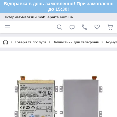
Відправка в день замовлення! При замовленні
до 15:30!
Інтернет-магазин mobileparts.com.ua
Товари та послуги
Запчастини для телефонів
Акуму