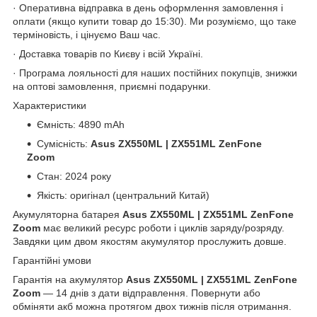
· Оперативна відправка в день оформлення замовлення і
оплати (якщо купити товар до 15:30). Ми розуміємо, що таке
терміновість, і цінуємо Ваш час.
· Доставка товарів по Києву і всій Україні.
· Програма лояльності для наших постійних покупців, знижки
на оптові замовлення, приємні подарунки.
Характеристики
Ємність: 4890 mAh
Сумісність:
Asus ZX550ML | ZX551ML ZenFone
Zoom
Стан: 2024 року
Якість: оригінал (центральний Китай)
Акумуляторна батарея
Asus ZX550ML | ZX551ML ZenFone
Zoom
має великий ресурс роботи і циклів заряду/розряду.
Завдяки цим двом якостям акумулятор прослужить довше.
Гарантійні умови
Гарантія на акумулятор
Asus ZX550ML | ZX551ML ZenFone
Zoom
― 14 днів з дати відправлення. Повернути або
обміняти акб можна протягом двох тижнів після отримання.