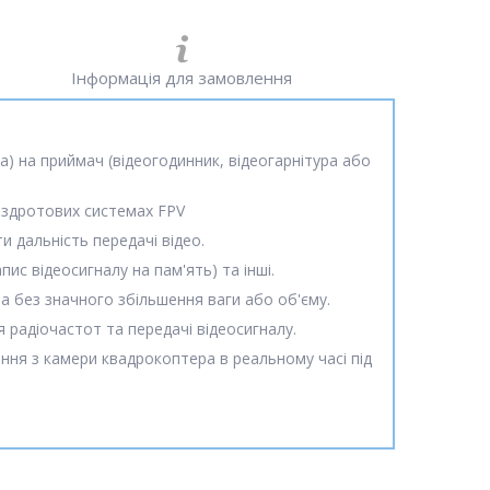
Інформація для замовлення
а) на приймач (відеогодинник, відеогарнітура або
бездротових системах FPV
и дальність передачі відео.
ис відеосигналу на пам'ять) та інші.
а без значного збільшення ваги або об'єму.
радіочастот та передачі відеосигналу.
ня з камери квадрокоптера в реальному часі під