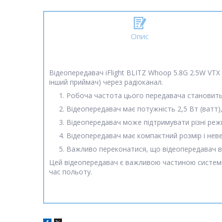
Опис
Відеопередавач iFlight BLITZ Whoop 5.8G 2.5W VTX
інший приймач) через радіоканал.
Робоча частота цього передавача становить 5
Відеопередавач має потужність 2,5 Вт (ватт)
Відеопередавач може підтримувати різні режим
Відеопередавач має компактний розмір і нев
Важливо переконатися, що відеопередавач ві
Цей відеопередавач є важливою частиною системи
час польоту.