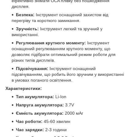
ефективно знімати OCA плівку без пошкодження
дисплея.
Безпека:
Інструмент оснащений захистом від
перегріву та короткого замикання.
Зручність:
Інструмент легкий та зручний у
використанні.
Регулювання крутного моменту:
Інструмент
оснащений регулюванням крутного моменту, що
дозволяє підібрати оптимальний режим роботи для
різних типів дисплеїв.
Підсвічування:
Інструмент оснащений
підсвічуванням, що робить його зручним у використанні
в умовах поганого освітлення.
Характеристики:
Тип акумулятора:
Li-Ion
Напруга акумулятора:
3.7V
Ємність акумулятора:
2000 мАг
Час роботи:
45-60 хвилин
Час зарядки:
2-3 години