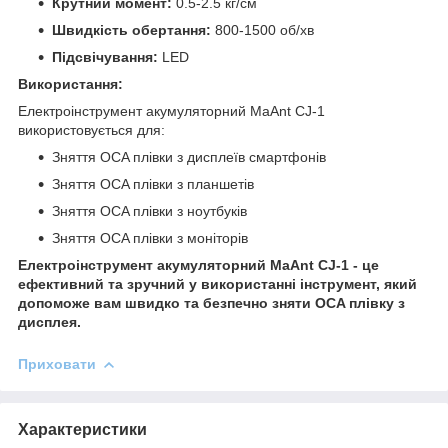
Крутний момент:
0.5-2.5 кг/см
Швидкість обертання:
800-1500 об/хв
Підсвічування:
LED
Використання:
Електроінструмент акумуляторний MaAnt CJ-1
використовується для:
Зняття OCA плівки з дисплеїв смартфонів
Зняття OCA плівки з планшетів
Зняття OCA плівки з ноутбуків
Зняття OCA плівки з моніторів
Електроінструмент акумуляторний MaAnt CJ-1 - це
ефективний та зручний у використанні інструмент, який
допоможе вам швидко та безпечно зняти OCA плівку з
дисплея.
Приховати
Характеристики