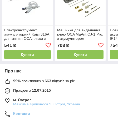
Електроінструмент
Машинка для видалення
Елек
акумуляторний Kaisi 316A
клею OCA MaAnt CJ-1 Pro,
акум
для зняття OCA плівки з
з акумулятором,
IR14
дисплея, з регулюванням
регулюванням крутного
OCA 
541
708
754
₴
₴
крутного моменту і
моменту та підсвіткою
регу
підсвічуванням
моме
Купити
Купити
підс
Про нас
99% позитивних з 663 відгуків за рік
Працює з 12.07.2015
м. Острог
Максима Кривоноса 9, Острог, Україна
Контакти