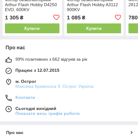
Arthur Flash Hobby D4250
Arthur Flash Hobby A3112
281
EVO, 600KV
900KV
1 305
1 085
780
₴
₴
Купити
Купити
Про нас
99% позитивних з 662 відгуків за рік
Працює з 12.07.2015
м. Острог
Максима Кривоноса 9, Острог, Україна
Контакти
Сьогодні вихідний
Показати весь графік роботи
Про нас