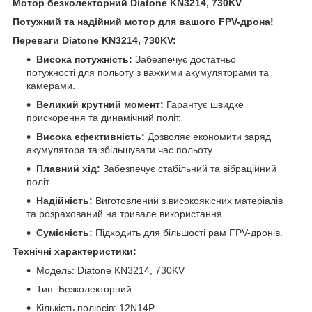
Мотор безколекторний Diatone KN3214, 730KV
Потужний та надійний мотор для вашого FPV-дрона!
Переваги Diatone KN3214, 730KV:
Висока потужність:
Забезпечує достатньо
потужності для польоту з важкими акумуляторами та
камерами.
Великий крутний момент:
Гарантує швидке
прискорення та динамічний політ.
Висока ефективність:
Дозволяє економити заряд
акумулятора та збільшувати час польоту.
Плавний хід:
Забезпечує стабільний та вібраційний
політ.
Надійність:
Виготовлений з високоякісних матеріалів
та розрахований на тривале використання.
Сумісність:
Підходить для більшості рам FPV-дронів.
Технічні характеристики:
Модель: Diatone KN3214, 730KV
Тип: Безколекторний
Кількість полюсів: 12N14P