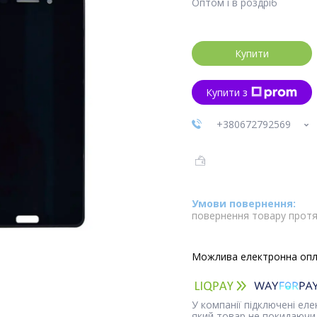
Оптом і в роздріб
Купити
Купити з
+380672792569
повернення товару протя
У компанії підключені ел
який товар не покидаючи 