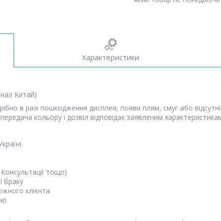
Характеристики
інал Китай)
рібно в разі пошкодження дисплея, появи плям, смуг або відсутн
 передача кольору і дозвіл відповідає заявленим характеристи
Україні
 Консультації тощо)
і браку
кожного клієнта
ою