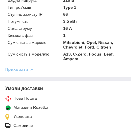
Вхідна напруга
220 В
Тип роз'ємів
Type 1
Ступінь захисту IP
66
Потужність
3.5 кВт
Сила струму
16 А
Кількість фаз
1
Сумісність з маркою
Mitsubishi, Opel, Nissan,
Chevrolet, Ford, Citroen
Сумісність з моделлю
A13, C-Zero, Focus, Leaf,
Ampera
Приховати
Умови доставки
Нова Пошта
Магазини Rozetka
Укрпошта
Самовивіз