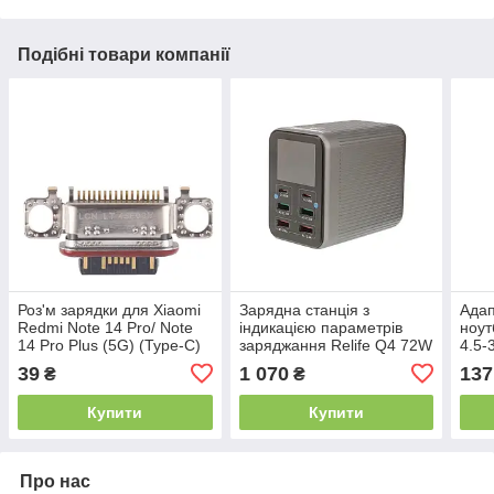
Подібні товари компанії
Роз'м зарядки для Xiaomi
Зарядна станція з
Адап
Redmi Note 14 Pro/ Note
індикацією параметрів
ноут
14 Pro Plus (5G) (Type-C)
заряджання Relife Q4 72W
4.5-
(2 USB 5 V 2.4 А/2 USB QC
39
1 070
137
₴
₴
3A/1 Type C 45 W/ 1 Type
C 65 W)
Купити
Купити
Про нас