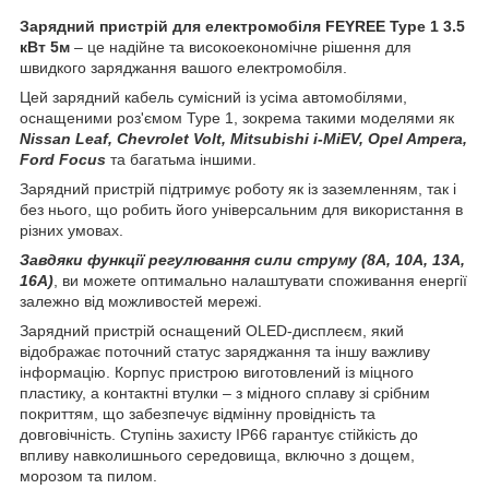
Зарядний пристрій для електромобіля FEYREE Type 1 3.5
кВт 5м
– це надійне та високоекономічне рішення для
швидкого заряджання вашого електромобіля.
Цей зарядний кабель сумісний із усіма автомобілями,
оснащеними роз'ємом Type 1, зокрема такими моделями як
Nissan Leaf, Chevrolet Volt, Mitsubishi i-MiEV, Opel Ampera,
Ford Focus
та багатьма іншими.
Зарядний пристрій підтримує роботу як із заземленням, так і
без нього, що робить його універсальним для використання в
різних умовах.
Завдяки функції регулювання сили струму (8A, 10A, 13A,
16A)
, ви можете оптимально налаштувати споживання енергії
залежно від можливостей мережі.
Зарядний пристрій оснащений OLED-дисплеєм, який
відображає поточний статус заряджання та іншу важливу
інформацію. Корпус пристрою виготовлений із міцного
пластику, а контактні втулки – з мідного сплаву зі срібним
покриттям, що забезпечує відмінну провідність та
довговічність. Ступінь захисту IP66 гарантує стійкість до
впливу навколишнього середовища, включно з дощем,
морозом та пилом.