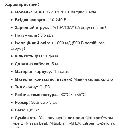
Характеристики:
Модель:
SEA J1772 TYPE1 Charging Cable
Вхідна напруга:
110-240 В
Зарядний струм:
8A/10A/13A/16A регульований
Потужність:
3,5 кВт
Ізоляційний опір:
> 1000 мД (500 В постійного
струму)
Кількість фаз:
1 фаза
Довжина кабелю:
5 м
Матеріал корпусу:
Пластик
Матеріал контактної втулки:
Мідний сплав, срібло
Тип екрану:
OLED
Робоча температура:
-30°C ~ +55°C
Розмір:
30,5 см х 8 см
Вага:
1,89 кг
Сумісність:
Усі популярні електромобілі з роз'ємом
Type 1 (Nissan Leaf, Mitsubishi i-MiEV, Citroen C-Zero та