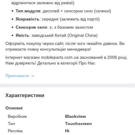
відрізнятися залежно від ревізії)
Тип модуля
: дисплей + сенсорне скло (склеєні)
Яскравість
: середня (залежить від партії)
Сенсорне скло
: є, з базовим захистом
Якість
: заводський Китай (Original China)
Оформіть покупку через сайт, після чого чекайте дзвінок. Ви
отримаєте повну консультацію менеджера!
Інтернет-магазин mobileparts.com.ua заснований в 2008 році,
Нам довіряють! Детально в категорії Про Нас
Приховати
Характеристики
Основні
Виробник
Blackview
Тип
Touchscreen
Репліка
Ні