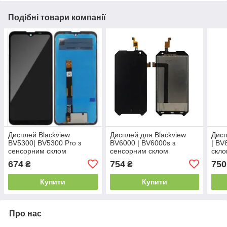
Подібні товари компанії
Дисплей Blackview
Дисплей для Blackview
Дисп
BV5300| BV5300 Pro з
BV6000 | BV6000s з
| BV
сенсорним склом
сенсорним склом
скло
(Оригінал Китай)
(Чорний) Оригінал Китай
674
754
750
₴
₴
Купити
Купити
Про нас