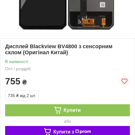
Дисплей Blackview BV4800 з сенсорним
склом (Оригінал Китай)
В наявності
Опт і роздріб
755
₴
735 ₴
від 2 шт.
Купити
або
Купити з