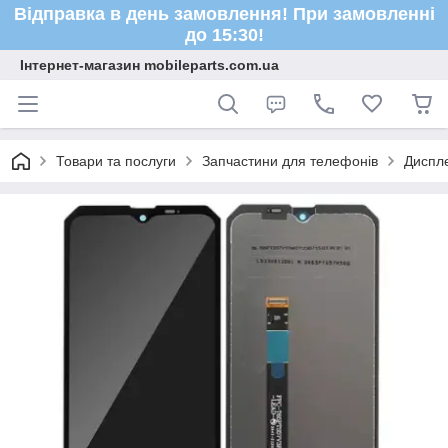
Відправка в день замовлення! При замовленні
до 15:30!
Інтернет-магазин mobileparts.com.ua
Товари та послуги
Запчастини для телефонів
Диспле