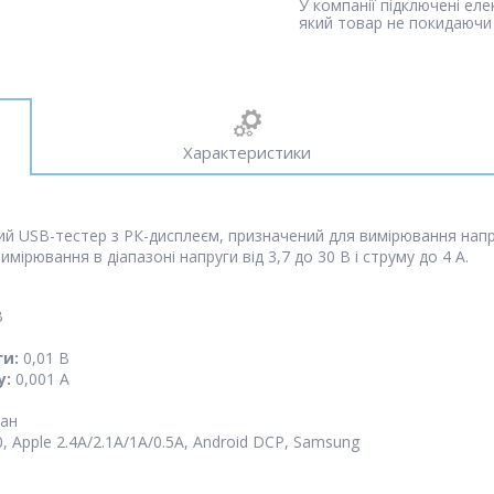
У компанії підключені ел
який товар не покидаючи 
Характеристики
 USB-тестер з РК-дисплеєм, призначений для вимірювання напруг
мірювання в діапазоні напруги від 3,7 до 30 В і струму до 4 А.
В
ги:
0,01 В
у:
0,001 А
ран
, Apple 2.4A/2.1A/1A/0.5A, Android DCP, Samsung