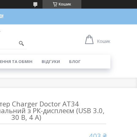
Кошик
0!
7
Кошик
ЕННЯ ТА ОБМІН
ВІДГУКИ
БЛОГ
тер Charger Doctor AT34
альний з РК-дисплеєм (USB 3.0,
30 В, 4 А)
403 ₴