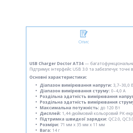
Опис
USB Charger Doctor AT34
— багатофункціональний
Підтримує інтерфейс USB 3.0 та забезпечує точні ви
Основні характеристики:
Діапазон вимірювання напруги:
3,7–30,0 
Діапазон вимірювання струму:
0–4,0 А
Роздільна здатність вимірювання напру
Роздільна здатність вимірювання струм
Максимальна потужність:
до 120 Вт
Дисплей:
1,44-дюймовий кольоровий РК-ек
Підтримка швидкої зарядки:
QC2.0, QC3.0
Розміри:
71 мм x 35 мм x 11 мм
Вага:
14 г