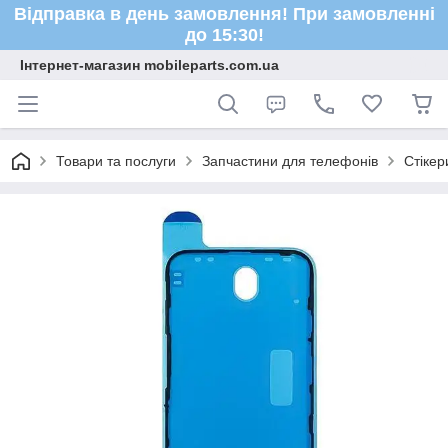
Відправка в день замовлення! При замовленні
до 15:30!
Інтернет-магазин mobileparts.com.ua
Товари та послуги
Запчастини для телефонів
Стікер