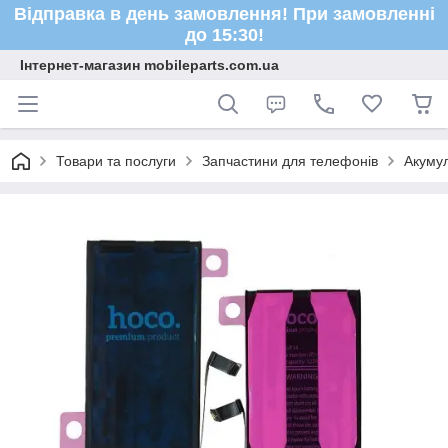
Відправка в день замовлення! При замовленні
до 15:30!
Інтернет-магазин mobileparts.com.ua
Товари та послуги
Запчастини для телефонів
Акуму