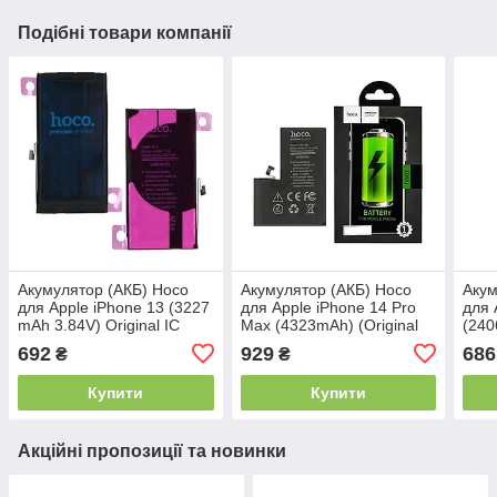
Подібні товари компанії
Акумулятор (АКБ) Hoco
Акумулятор (АКБ) Hoco
Акум
для Apple iPhone 13 (3227
для Apple iPhone 14 Pro
для 
mAh 3.84V) Original IC
Max (4323mAh) (Original
(240
IC) (без помилки)
IC
692
929
686
₴
₴
Купити
Купити
Акційні пропозиції та новинки