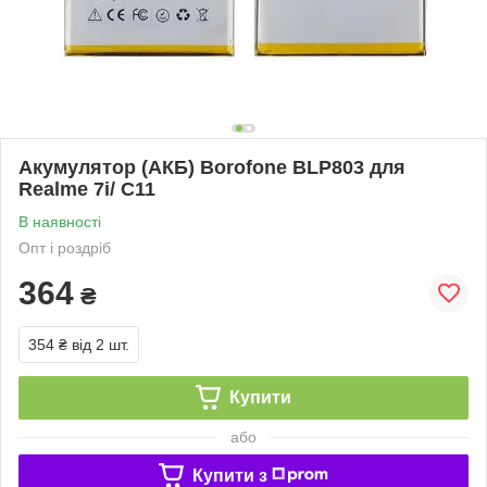
Акумулятор (АКБ) Borofone BLP803 для
Realme 7i/ C11
В наявності
Опт і роздріб
364
₴
354 ₴
від 2 шт.
Купити
або
Купити з