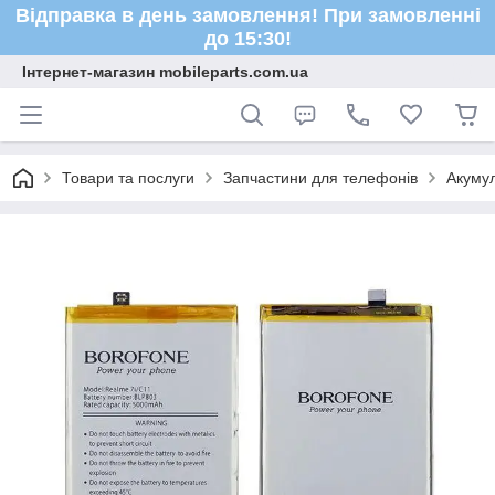
Відправка в день замовлення! При замовленні
до 15:30!
Інтернет-магазин mobileparts.com.ua
Товари та послуги
Запчастини для телефонів
Акуму