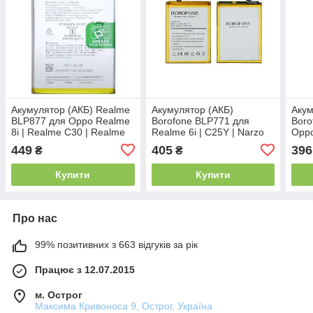
Акумулятор (АКБ) Realme
Акумулятор (АКБ)
Акум
BLP877 для Oppo Realme
Borofone BLP771 для
Boro
8i | Realme C30 | Realme
Realme 6i | C25Y | Narzo
Oppo
C30 | Realme V20 |
10
AX5
449
405
396
₴
₴
Realme V30 (5000mAh)
Original PRC
Купити
Купити
Про нас
99% позитивних з 663 відгуків за рік
Працює з 12.07.2015
м. Острог
Максима Кривоноса 9, Острог, Україна