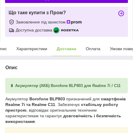
Що таке купити з Пром?
Замовлення під захистом
Доступна доставка
пис
Характеристики
Доставка
Оплата
Умови пове
Опис
🔋
Акумулятор (АКБ) Borofone BLP803 для Realme 7i / C11
Акумулятор
Borofone BLP803
призначений для
смартфонів
Realme 7i та Realme C11
. Забезпечує
стабільну роботу
пристрою
, відповідає оригінальним технічним
характеристикам та гарантує
довговічність і безпечність
використання
.