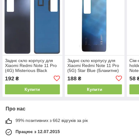
Заднє скло корпусу для
Заднє скло корпусу для
Сім-
Xiaomi Redmi Note 11 Pro
Xiaomi Redmi Note 11 Pro
hold
(4G) Misterious Black
(5G) Star Blue (Блакитне)
Note
(Сіре)
Оригінал Китай
192
188
58
₴
₴
Купити
Купити
Про нас
99% позитивних з 662 відгуків за рік
Працює з 12.07.2015