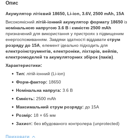
Опис
Акумулятор літієвий 18650, Li-ion, 3.6V, 2500 mAh, 15A
Високоякісний
літій-іонний акумулятор формату 18650
із
номінальною напругою 3.6 В
і
ємністю 2500 mAh
призначений для використання у пристроях з підвищеним
енергоспоживанням. Завдяки здатності віддавати
струм
розряду до 15A
, елемент ідеально підходить для
електроінструментів, електроніки, ліхтарів, вейпів,
електромоделей та акумуляторних збірок (паків)
.
Характеристики:
Тип:
літій-іонний (Li-ion)
Форм-фактор:
18650
Номінальна напруга:
3.6 В
Ємність:
2500 mAh
Максимальний струм розряду:
до 15A
Розмір:
18 × 65 мм
Захист:
без вбудованого контролера (unprotected)
Приховати