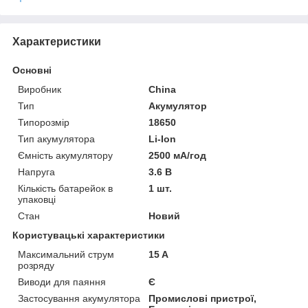
Характеристики
Основні
Виробник
China
Тип
Акумулятор
Типорозмір
18650
Тип акумулятора
Li-Ion
Ємність акумулятору
2500 мА/год
Напруга
3.6 В
Кількість батарейок в
1 шт.
упаковці
Стан
Новий
Користувацькi характеристики
Максимальний струм
15 A
розряду
Виводи для паяння
Є
Застосування акумулятора
Промислові пристрої,