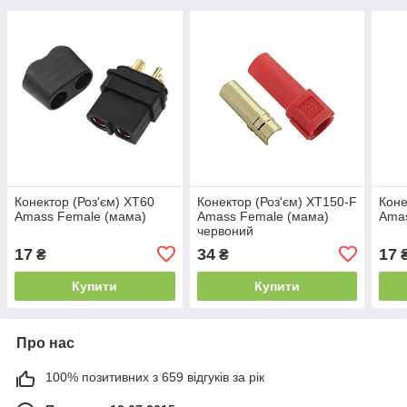
Конектор (Роз'єм) XT60
Конектор (Роз'єм) XT150-F
Коне
Amass Female (мама)
Amass Female (мама)
Ama
червоний
17
34
17
₴
₴
Купити
Купити
Про нас
100% позитивних з 659 відгуків за рік