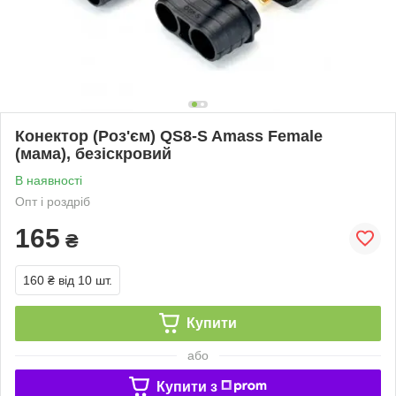
Конектор (Роз'єм) QS8-S Amass Female
(мама), безіскровий
В наявності
Опт і роздріб
165
₴
160 ₴
від 10 шт.
Купити
або
Купити з