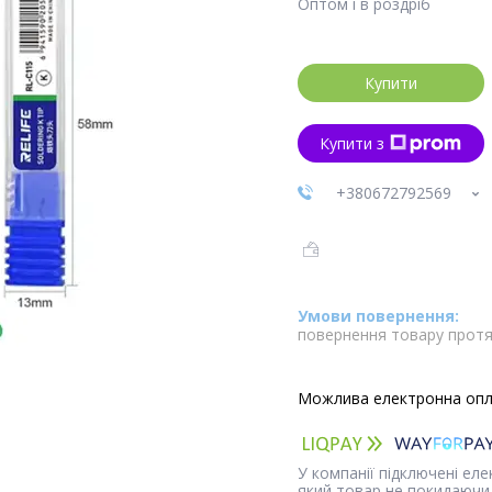
Оптом і в роздріб
Купити
Купити з
+380672792569
повернення товару протя
У компанії підключені ел
який товар не покидаючи 