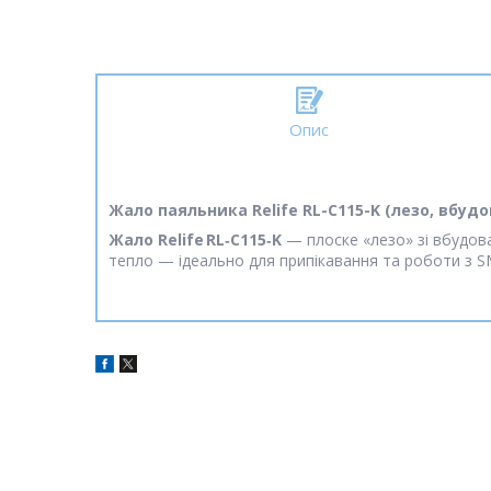
Опис
Жало паяльника Relife RL-C115-K (лезо, вбуд
Жало Relife RL‑C115‑K
— плоске «лезо» зі вбудова
тепло — ідеально для припікавання та роботи з 