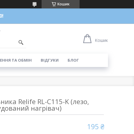
Кошик
0!
7
Кошик
ЕННЯ ТА ОБМІН
ВІДГУКИ
БЛОГ
ика Relife RL-C115-K (лезо,
удований нагрівач)
195 ₴