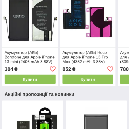
Акумулятор (АКБ)
Акумулятор (АКБ) Hoco
Акум
Borofone для Apple iPhone
для Apple iPhone 13 Pro
для 
13 mini (2406 mAh 3.88V)
Max (4352 mAh 3.85V)
(309
Original IC
IC
384
852
780
₴
₴
Купити
Купити
Акційні пропозиції та новинки