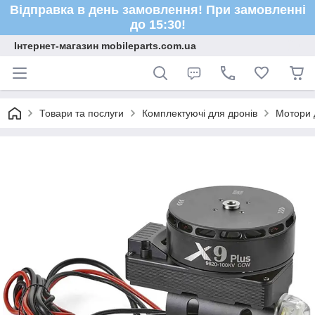
Відправка в день замовлення! При замовленні
до 15:30!
Інтернет-магазин mobileparts.com.ua
Товари та послуги
Комплектуючі для дронів
Мотори 