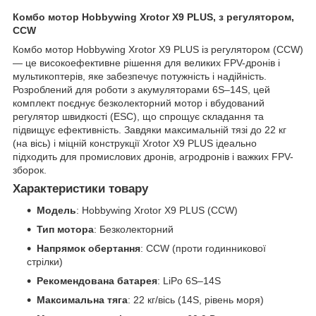
Комбо мотор Hobbywing Xrotor X9 PLUS, з регулятором,
CCW
Комбо мотор Hobbywing Xrotor X9 PLUS із регулятором (CCW)
— це високоефективне рішення для великих FPV-дронів і
мультикоптерів, яке забезпечує потужність і надійність.
Розроблений для роботи з акумуляторами 6S–14S, цей
комплект поєднує безколекторний мотор і вбудований
регулятор швидкості (ESC), що спрощує складання та
підвищує ефективність. Завдяки максимальній тязі до 22 кг
(на вісь) і міцній конструкції Xrotor X9 PLUS ідеально
підходить для промислових дронів, агродронів і важких FPV-
зборок.
Характеристики товару
Модель
: Hobbywing Xrotor X9 PLUS (CCW)
Тип мотора
: Безколекторний
Напрямок обертання
: CCW (проти годинникової
стрілки)
Рекомендована батарея
: LiPo 6S–14S
Максимальна тяга
: 22 кг/вісь (14S, рівень моря)