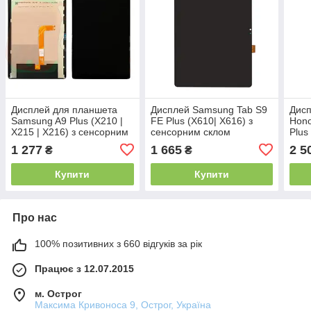
Дисплей для планшета
Дисплей Samsung Tab S9
Дисп
Samsung A9 Plus (X210 |
FE Plus (X610| X616) з
Hono
X215 | X216) з сенсорним
сенсорним склом
Plus
склом (Чорний) Оригінал
(Оригінал Китай)
(Чор
1 277
1 665
2 5
₴
₴
Китай
Купити
Купити
Про нас
100% позитивних з 660 відгуків за рік
Працює з 12.07.2015
м. Острог
Максима Кривоноса 9, Острог, Україна