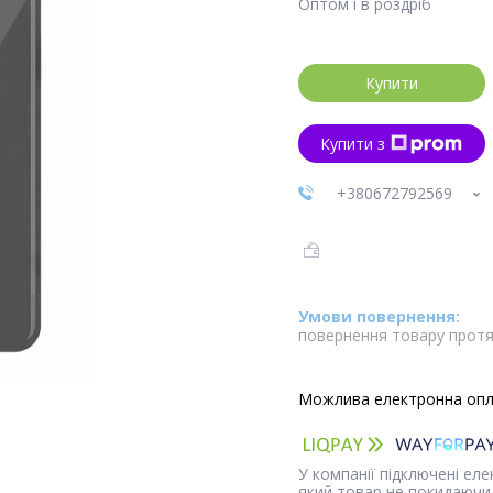
Оптом і в роздріб
Купити
Купити з
+380672792569
повернення товару протя
У компанії підключені ел
який товар не покидаючи 