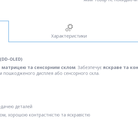
Характеристики
(DD-OLED)
 матрицею та сенсорним склом
. Забезпечує
яскраве та ко
ни пошкодженого дисплея або сенсорного скла.
редачею деталей
ом, хорошою контрастністю та яскравістю