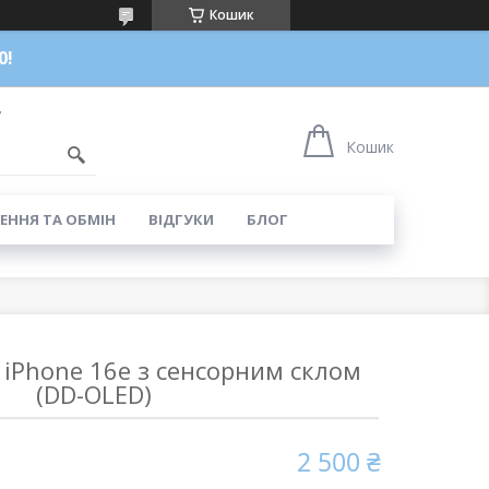
Кошик
0!
7
Кошик
ЕННЯ ТА ОБМІН
ВІДГУКИ
БЛОГ
 iPhone 16e з сенсорним склом
(DD-OLED)
2 500 ₴