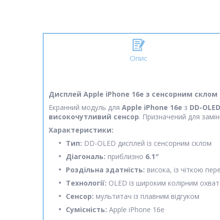
Опис
Дисплей Apple iPhone 16e з сенсорним склом 
Екранний модуль для
Apple iPhone 16e
з
DD-OLED
високочутливий сенсор
. Призначений для замі
Характеристики:
Тип:
DD-OLED дисплей із сенсорним склом
Діагональ:
приблизно
6.1″
Роздільна здатність:
висока, із чіткою пе
Технології:
OLED із широким колірним охват
Сенсор:
мультитач із плавним відгуком
Сумісність:
Apple iPhone 16e