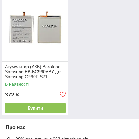
Акумулятор (АКБ) Borofone
Samsung EB-BG990ABY для
Samsung G990F S21
(4500mAh)
В наявності
372
₴
Купити
Про нас
99% позитивних з 663 відгуків за рік