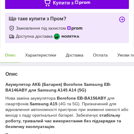
Купити з
Що таке купити з Пром?
Замовлення під захистом
Доступна доставка
Опис
Характеристики
Доставка
Оплата
Умови п
Опис
Акумулятор АКБ (Батарея) Borofone Samsung EB-
BA146ABY для Samsung A145 A14 (5G)
Нова заміна акумулятора
Borofone EB-BA156ABY
для
смартфонів
Samsung A15
(4G та 5G). Призначений для
відновлення автономності пристрою при зниженні ємності або
виході з ладу оригінальної батареї. Забезпечує
стабільну
роботу, тривалий час використання без підзарядки та
безпечну експлуатацію
.