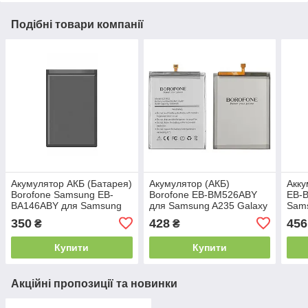
Подібні товари компанії
Акумулятор АКБ (Батарея)
Акумулятор (АКБ)
Акку
Borofone Samsung EB-
Borofone EB-BM526ABY
EB-
BA146ABY для Samsung
для Samsung A235 Galaxy
Sams
A145 A14 (5G)
A23 | M526 Galaxy M52 5G
(4G)
350
428
456
₴
₴
| A73 5G | M23 | M53 5G |
(5G)
M54 (5000mAh)
Купити
Купити
Акційні пропозиції та новинки