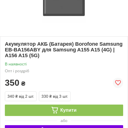
Акумулятор АКБ (Батарея) Borofone Samsung
EB-BA156ABY для Samsung A155 A15 (4G) |
A156 A15 (5G)
В наявності
Опт і роздріб
350
₴
340 ₴
від 2 шт.
330 ₴
від 3 шт.
Купити
або