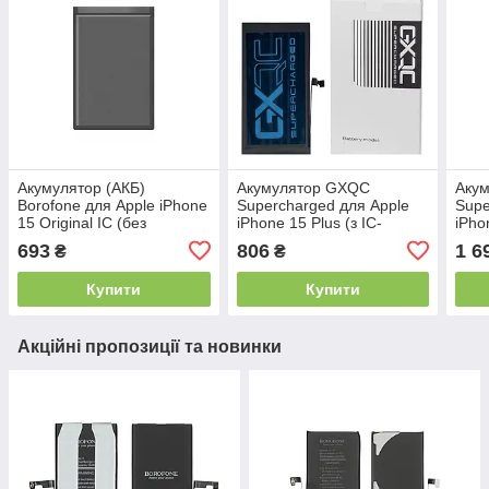
Акумулятор (АКБ)
Акумулятор GXQC
Аку
Borofone для Apple iPhone
Supercharged для Apple
Supe
15 Original IC (без
iPhone 15 Plus (з IC-
iPho
помилки)
контролером, без
конт
693
806
1 6
₴
₴
помилки, посилений, 4650
поми
mAh) (Original, Service
mAh)
Купити
Купити
Pack
Serv
Акційні пропозиції та новинки