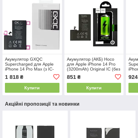
​​​​​​Акумулятор GXQC
Акумулятор (АКБ) Hoco
Аку
Supercharged для Apple
для Apple iPhone 14 Pro
Supe
iPhone 14 Pro Max (з IC-
(3200mAh) Original IC (без
iPho
контролером, без
помилки)
конт
1 818
851
924
₴
₴
помилки, посилений, 4790
поми
mAh) (Original New,
mAh)
Купити
Купити
Акційні пропозиції та новинки