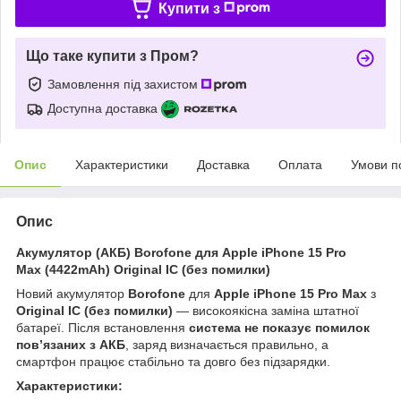
Купити з
Що таке купити з Пром?
Замовлення під захистом
Доступна доставка
Опис
Характеристики
Доставка
Оплата
Умови п
Опис
Акумулятор (АКБ) Borofone для Apple iPhone 15 Pro
Max (4422mAh) Original IC (без помилки)
Новий акумулятор
Borofone
для
Apple iPhone 15 Pro Max
з
Original IC (без помилки)
— високоякісна заміна штатної
батареї. Після встановлення
система не показує помилок
пов’язаних з АКБ
, заряд визначається правильно, а
смартфон працює стабільно та довго без підзарядки.
Характеристики: