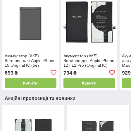
Акумулятор (АКБ)
Акумулятор (АКБ)
Акум
Borofone для Apple iPhone
Borofone для Apple iPhone
для 
15 Original IC (без
12 | 12 Pro (Original IC)
Max 
помилки)
без помилки
IC) 
693
734
929
₴
₴
Купити
Купити
Акційні пропозиції та новинки