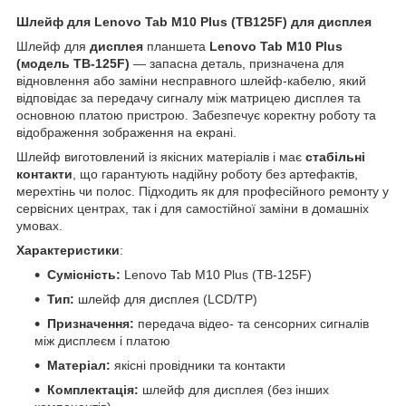
Шлейф для Lenovo Tab M10 Plus (TB125F) для дисплея
Шлейф для
дисплея
планшета
Lenovo Tab M10 Plus
(модель TB-125F)
— запасна деталь, призначена для
відновлення або заміни несправного шлейф-кабелю, який
відповідає за передачу сигналу між матрицею дисплея та
основною платою пристрою. Забезпечує коректну роботу та
відображення зображення на екрані.
Шлейф виготовлений із якісних матеріалів і має
стабільні
контакти
, що гарантують надійну роботу без артефактів,
мерехтінь чи полос. Підходить як для професійного ремонту у
сервісних центрах, так і для самостійної заміни в домашніх
умовах.
Характеристики
:
Сумісність:
Lenovo Tab M10 Plus (TB-125F)
Тип:
шлейф для дисплея (LCD/TP)
Призначення:
передача відео- та сенсорних сигналів
між дисплеєм і платою
Матеріал:
якісні провідники та контакти
Комплектація:
шлейф для дисплея (без інших