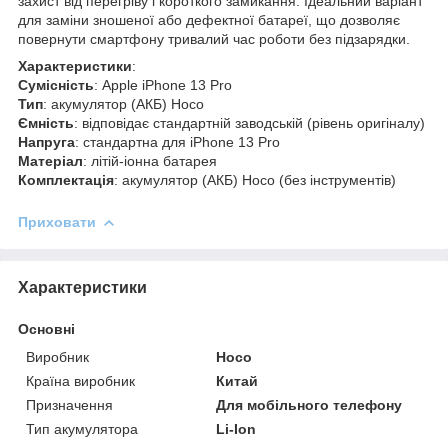
захист від перегріву і короткого замикання. Ідеальний варіант
для заміни зношеної або дефектної батареї, що дозволяє
повернути смартфону тривалий час роботи без підзарядки.
Характеристики
:
Сумісність
: Apple iPhone 13 Pro
Тип
: акумулятор (АКБ) Hoco
Ємність
: відповідає стандартній заводській (рівень оригіналу)
Напруга
: стандартна для iPhone 13 Pro
Матеріал
: літій‑іонна батарея
Комплектація
: акумулятор (АКБ) Hoco (без інструментів)
Приховати
Характеристики
Основні
Виробник
Hoco
Країна виробник
Китай
Призначення
Для мобільного телефону
Тип акумулятора
Li-Ion