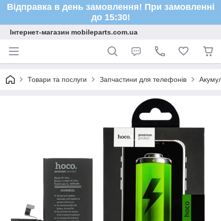
Відправка в день замовлення! При замовленні
до 15:30!
Інтернет-магазин mobileparts.com.ua
Товари та послуги
Запчастини для телефонів
Акуму