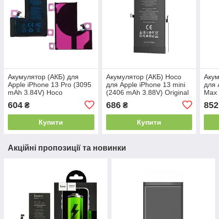
Акумулятор (АКБ) для
Акумулятор (АКБ) Hoco
Акум
Apple iPhone 13 Pro (3095
для Apple iPhone 13 mini
для 
mAh 3.84V) Hoco
(2406 mAh 3.88V) Original
Max 
IC
Origi
604
686
852
₴
₴
Купити
Купити
Акційні пропозиції та новинки