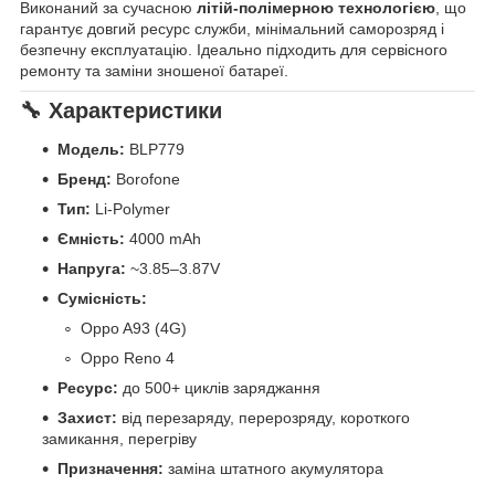
Виконаний за сучасною
літій-полімерною технологією
, що
гарантує довгий ресурс служби, мінімальний саморозряд і
безпечну експлуатацію. Ідеально підходить для сервісного
ремонту та заміни зношеної батареї.
🔧 Характеристики
Модель:
BLP779
Бренд:
Borofone
Тип:
Li-Polymer
Ємність:
4000 mAh
Напруга:
~3.85–3.87V
Сумісність:
Oppo A93 (4G)
Oppo Reno 4
Ресурс:
до 500+ циклів заряджання
Захист:
від перезаряду, перерозряду, короткого
замикання, перегріву
Призначення:
заміна штатного акумулятора