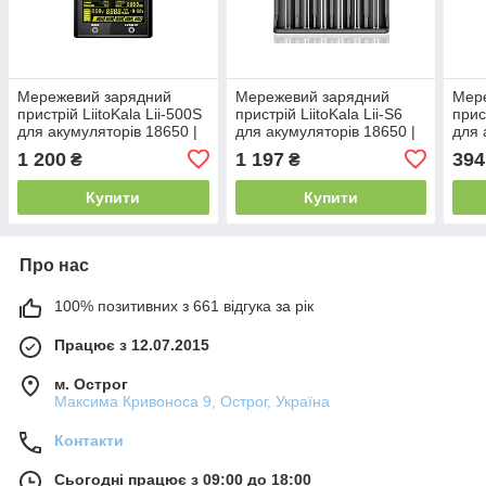
Мережевий зарядний
Мережевий зарядний
Мер
пристрій LiitoKala Lii-500S
пристрій LiitoKala Lii-S6
прис
для акумуляторів 18650 |
для акумуляторів 18650 |
для 
АА | ААА (4 слоти)
АА | ААА (6 слотів)
АА |
1 200
1 197
394
₴
₴
Купити
Купити
Про нас
100% позитивних з 661 відгука за рік
Працює з 12.07.2015
м. Острог
Максима Кривоноса 9, Острог, Україна
Контакти
Сьогодні працює з 09:00 до 18:00