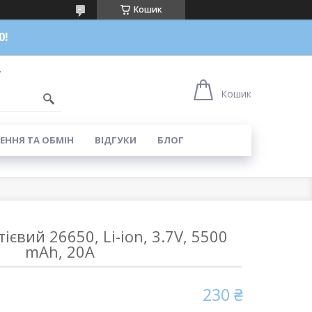
Кошик
0!
7
Кошик
ЕННЯ ТА ОБМІН
ВІДГУКИ
БЛОГ
ієвий 26650, Li-ion, 3.7V, 5500
mAh, 20A
230 ₴