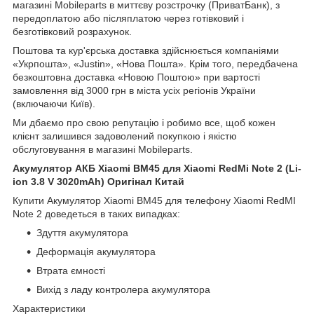
магазині Mobileparts в миттєву розстрочку (ПриватБанк), з
передоплатою або післяплатою через готівковий і
безготівковий розрахунок.
Поштова та кур'єрська доставка здійснюється компаніями
«Укрпошта», «Justin», «Нова Пошта». Крім того, передбачена
безкоштовна доставка «Новою Поштою» при вартості
замовлення від 3000 грн в міста усіх регіонів України
(включаючи Київ).
Ми дбаємо про свою репутацію і робимо все, щоб кожен
клієнт залишився задоволений покупкою і якістю
обслуговування в магазині Mobileparts.
Акумулятор АКБ Xiaomi BM45 для Xiaomi RedMi Note 2 (Li-
ion 3.8 V 3020mAh) Оригінал Китай
Купити Акумулятор Xiaomi BM45 для телефону Xiaomi RedMI
Note 2 доведеться в таких випадках:
Здуття акумулятора
Деформація акумулятора
Втрата ємності
Вихід з ладу контролера акумулятора
Характеристики