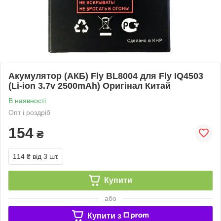
Акумулятор (АКБ) Fly BL8004 для Fly IQ4503
(Li-ion 3.7v 2500mAh) Оригінал Китай
В наявності
Опт і роздріб
154
₴
114 ₴
від 3 шт.
Купити
або
Купити з