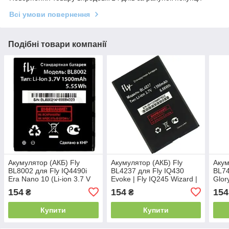
Всі умови повернення
Подібні товари компанії
Акумулятор (АКБ) Fly
Акумулятор (АКБ) Fly
Акум
BL8002 для Fly IQ4490i
BL4237 для Fly IQ430
BL74
Era Nano 10 (Li-ion 3.7 V
Evoke | Fly IQ245 Wizard |
Glory
1500mAh) Оригінал Китай
Fly IQ246 (Li-ion 3.7v
1300
154
154
154
₴
₴
1300mAh)
Купити
Купити