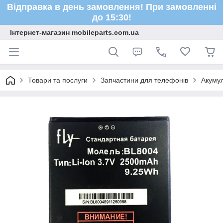
Відправка в день замовлення! При замовленні
до 15:30!
Інтернет-магазин mobileparts.com.ua
Товари та послуги
Запчастини для телефонів
Акуму