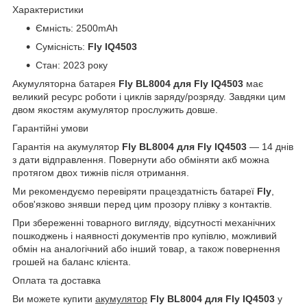
Характеристики
Ємність: 2500mAh
Сумісність:
Fly IQ4503
Стан: 2023 року
Акумуляторна батарея
Fly BL8004 для Fly IQ4503
має
великий ресурс роботи і циклів заряду/розряду. Завдяки цим
двом якостям акумулятор прослужить довше.
Гарантійні умови
Гарантія на акумулятор
Fly BL8004 для Fly IQ4503
― 14 днів
з дати відправлення. Повернути або обміняти акб можна
протягом двох тижнів після отримання.
Ми рекомендуємо перевіряти працездатність батареї
Fly
,
обов'язково знявши перед цим прозору плівку з контактів.
При збереженні товарного вигляду, відсутності механічних
пошкоджень і наявності документів про купівлю, можливий
обмін на аналогічний або інший товар, а також повернення
грошей на баланс клієнта.
Оплата та доставка
Ви можете купити
акумулятор
Fly BL8004 для Fly IQ4503
у