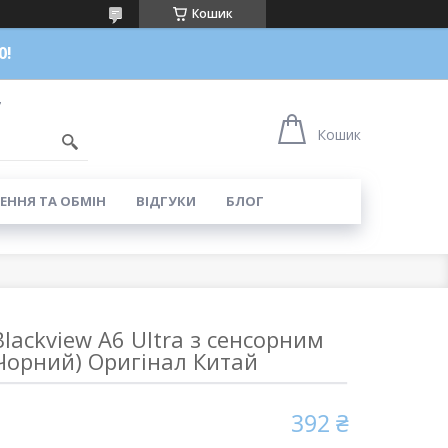
Кошик
0!
7
Кошик
ЕННЯ ТА ОБМІН
ВІДГУКИ
БЛОГ
lackview A6 Ultra з сенсорним
Чорний) Оригінал Китай
392 ₴