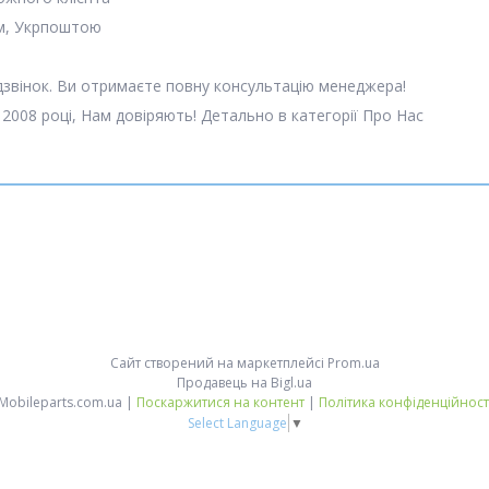
м, Укрпоштою
 дзвінок. Ви отримаєте повну консультацію менеджера!
 2008 році, Нам довіряють! Детально в категорії Про Нас
Сайт створений на маркетплейсі
Prom.ua
Продавець на Bigl.ua
Mobileparts.com.ua |
Поскаржитися на контент
|
Політика конфіденційност
Select Language
▼