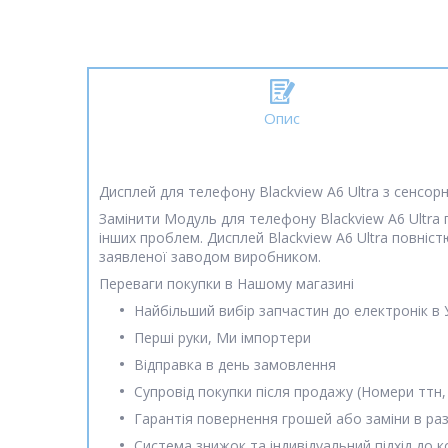
Опис
Дисплей для телефону Blackview A6 Ultra з сенсор
Замінити Модуль для телефону Blackview A6 Ultra п
інших проблем. Дисплей Blackview A6 Ultra повніс
заявленої заводом виробником.
Переваги покупки в Нашому магазині
Найбільший вибір запчастин до електронік в 
Перші руки, Ми імпортери
Відправка в день замовлення
Супровід покупки після продажу (Номери ттн,
Гарантія повернення грошей або заміни в раз
Система знижок та індивідуальний підхід до 