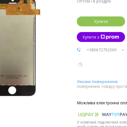
Оптом і в роздріб
Купити
Купити з
+380672792569
повернення товару протя
У компанії підключені ел
який товар не покидаючи 