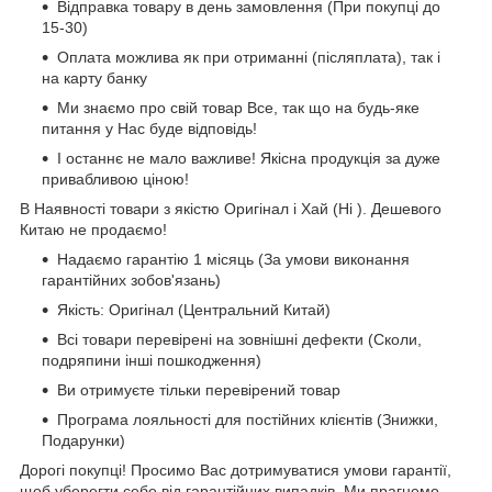
Відправка товару в день замовлення (При покупці до
15-30)
Оплата можлива як при отриманні (післяплата), так і
на карту банку
Ми знаємо про свій товар Все, так що на будь-яке
питання у Нас буде відповідь!
І останнє не мало важливе! Якісна продукція за дуже
привабливою ціною!
В Наявності товари з якістю Оригінал і Хай (Hi ). Дешевого
Китаю не продаємо!
Надаємо гарантію 1 місяць (За умови виконання
гарантійних зобов'язань)
Якість: Оригінал (Центральний Китай)
Всі товари перевірені на зовнішні дефекти (Сколи,
подряпини інші пошкодження)
Ви отримуєте тільки перевірений товар
Програма лояльності для постійних клієнтів (Знижки,
Подарунки)
Дорогі покупці! Просимо Вас дотримуватися умови гарантії,
щоб уберегти себе від гарантійних випадків, Ми прагнемо,