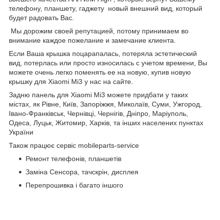
телефону, планшету, гаджету новый внешний вид, который
будет радовать Вас.
Мы дорожим своей репутацией, потому принимаем во
внимание каждое пожелание и замечание клиента.
Если Ваша крышка поцарапалась, потеряла эстетический
вид, потерлась или просто износилась с учетом времени, Вы
можете очень легко поменять ее на новую, купив новую
крышку для Xiaomi Mi3 у нас на сайте.
Задню панель для Xiaomi Mi3 можете придбати у таких
містах, як Рівне, Київ, Запоріжжя, Миколаїв, Суми, Ужгород,
Івано-Франківськ, Чернівці, Чернігів, Дніпро, Маріуполь,
Одеса, Луцьк, Житомир, Харків, та інших населених пунктах
України
Також працює сервіс mobileparts-service
Ремонт телефонів, планшетів
Заміна Сенсора, тачскрін, дисплея
Перепрошивка і багато іншого