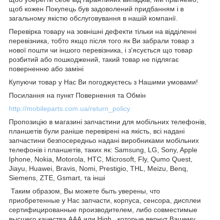
щоб кожен Покупець був задоволений придбанням і в
загальному якістю обслуговування в нашій компанії.
Перевірка товару на зовнішні дефекти тільки на відділенні
перевізника, тобто якщо після того як Ви забрали товар з
нової пошти чи іншого перевізника, і з'ясується що товар
розбитий або пошкоджений, такий товар не підлягає
поверненню або заміні
Купуючи товар у Нас Ви погоджуєтесь з Нашими умовами!
Посилання на пункт Повернення та Обмін
http://mobileparts.com.ua/return_policy
Пропозицію в магазині запчастини для мобільних телефонів,
планшетів були раніше перевірені на якість, всі надані
запчастини безпосередньо надані виробниками мобільних
телефонів і планшетів, таких як: Samsung, LG, Sony, Apple
Iphone, Nokia, Motorola, HTC, Microsoft, Fly, Qumo Quest,
Jiayu, Huawei, Bravis, Nomi, Prestigio, THL, Meizu, Benq,
Siemens, ZTE, Gsmart, та інші
Таким образом, Вы можете быть уверены, что
приобретенные у Нас запчасти, корпуса, сенсора, дисплеи
сертифицированные производителем, либо совместимые
высшего качества ААА или High , которые вернут Вашему