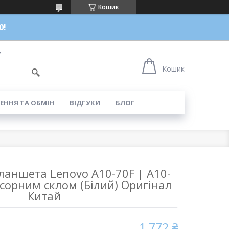
Кошик
0!
7
Кошик
ЕННЯ ТА ОБМІН
ВІДГУКИ
БЛОГ
ланшета Lenovo A10-70F | A10-
нсорним склом (Білий) Оригінал
Китай
1 772 ₴