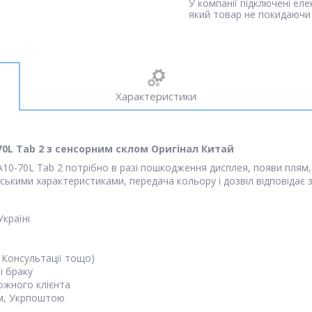
У компанії підключені ел
який товар не покидаючи 
Характеристики
70L Tab 2 з сенсорним склом Оригінал Китай
10-70L Tab 2 потрібно в разі пошкодження дисплея, появи плям,
одськими характеристиками, передача кольору і дозвіл відповід
Україні
 Консультації тощо)
і браку
кожного клієнта
м, Укрпоштою