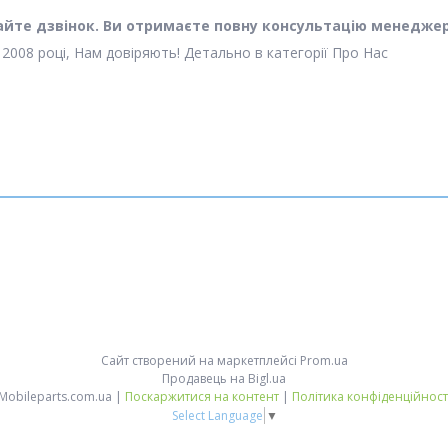
кайте дзвінок. Ви отримаєте повну консультацію менеджер
 2008 році, Нам довіряють! Детально в категорії Про Нас
Сайт створений на маркетплейсі
Prom.ua
Продавець на Bigl.ua
Mobileparts.com.ua |
Поскаржитися на контент
|
Політика конфіденційност
Select Language
▼