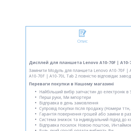
Опис
Дисплей для планшета Lenovo A10-70F | A10-
Замінити Модуль для планшета Lenovo A10-70F | A
A10-70F | A10-70L Tab 2 повністю відповідає зав
Переваги покупки в Нашому магазині
Найбільший вибір запчастин до електронік в 
Перші руки, Ми імпортери
Відправка в день замовлення
Супровід покупки після продажу (Номери ттн,
Гарантія повернення грошей або заміни в раз
Система знижок та індивідуальний підхід до 
Відправка посилок Новою поштою, Интаймо
Будь-який спосіб оплати виберіть Ви