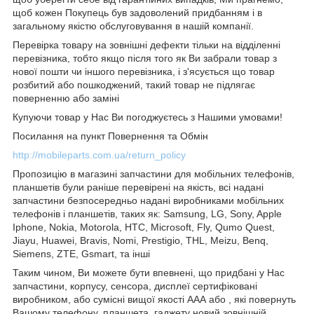
щоб кожен Покупець був задоволений придбанням і в
загальному якістю обслуговування в нашій компанії.
Перевірка товару на зовнішні дефекти тільки на відділенні
перевізника, тобто якщо після того як Ви забрали товар з
нової пошти чи іншого перевізника, і з'ясується що товар
розбитий або пошкоджений, такий товар не підлягає
поверненню або заміні
Купуючи товар у Нас Ви погоджуєтесь з Нашими умовами!
Посилання на пункт Повернення та Обмін
http://mobileparts.com.ua/return_policy
Пропозицію в магазині запчастини для мобільних телефонів,
планшетів були раніше перевірені на якість, всі надані
запчастини безпосередньо надані виробниками мобільних
телефонів і планшетів, таких як: Samsung, LG, Sony, Apple
Iphone, Nokia, Motorola, HTC, Microsoft, Fly, Qumo Quest,
Jiayu, Huawei, Bravis, Nomi, Prestigio, THL, Meizu, Benq,
Siemens, ZTE, Gsmart, та інші
Таким чином, Ви можете бути впевнені, що придбані у Нас
запчастини, корпусу, сенсора, дисплеї сертифіковані
виробником, або сумісні вищої якості ААА або , які повернуть
Вашому телефону, планшета, гаджету новий зовнішній