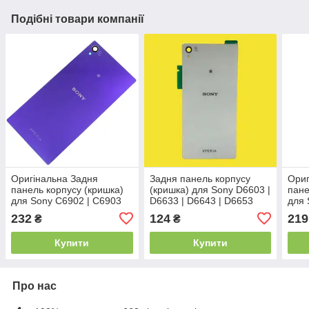
Подібні товари компанії
Оригінальна Задня
Задня панель корпусу
Ориг
панель корпусу (кришка)
(кришка) для Sony D6603 |
пане
для Sony C6902 | C6903
D6633 | D6643 | D6653
для 
L39h Xperia Z1
Xperia Z3 (Біла) (Якість
Dual
232
124
219
₴
₴
(Фіолетова)
ААА)
Купити
Купити
Про нас