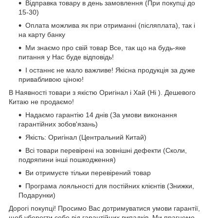
Відправка товару в день замовлення (При покупці до
15-30)
Оплата можлива як при отриманні (післяплата), так і
на карту банку
Ми знаємо про свій товар Все, так що на будь-яке
питання у Нас буде відповідь!
І останнє не мало важливе! Якісна продукція за дуже
привабливою ціною!
В Наявності товари з якістю Оригінал і Хай (Hi ). Дешевого
Китаю не продаємо!
Надаємо гарантію 14 днів (За умови виконання
гарантійних зобов'язань)
Якість: Оригінал (Центральний Китай)
Всі товари перевірені на зовнішні дефекти (Сколи,
подряпини інші пошкодження)
Ви отримуєте тільки перевірений товар
Програма лояльності для постійних клієнтів (Знижки,
Подарунки)
Дорогі покупці! Просимо Вас дотримуватися умови гарантії,
щоб уберегти себе від гарантійних випадків, Ми прагнемо,