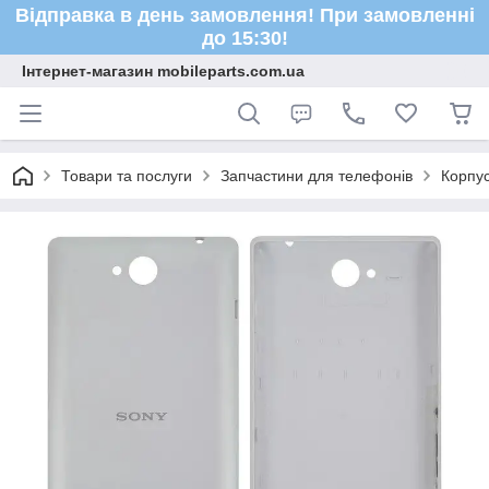
Відправка в день замовлення! При замовленні
до 15:30!
Інтернет-магазин mobileparts.com.ua
Товари та послуги
Запчастини для телефонів
Корпус