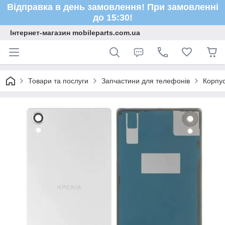
Відправка в день замовлення! При замовленні
до 15:30!
Інтернет-магазин mobileparts.com.ua
Товари та послуги
Запчастини для телефонів
Корпус