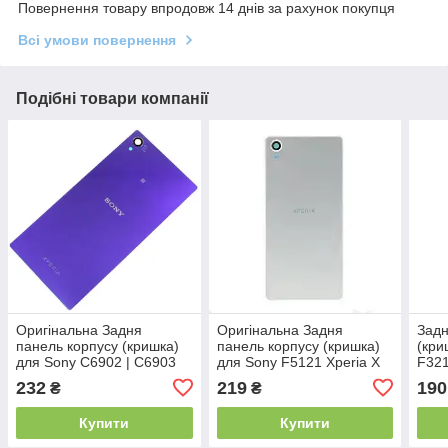
Повернення товару впродовж 14 днів за рахунок покупця
Всі умови повернення
Подібні товари компанії
Оригінальна Задня
Оригінальна Задня
Задн
панель корпусу (кришка)
панель корпусу (кришка)
(кри
для Sony C6902 | C6903
для Sony F5121 Xperia X
F321
L39h Xperia Z1
Dual | F5122 (Срібляста)
Ultr
232
219
190
₴
₴
(Фіолетова)
Кита
Купити
Купити