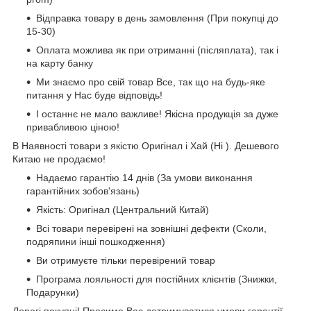
Відправка товару в день замовлення (При покупці до
15-30)
Оплата можлива як при отриманні (післяплата), так і
на карту банку
Ми знаємо про свій товар Все, так що на будь-яке
питання у Нас буде відповідь!
І останнє не мало важливе! Якісна продукція за дуже
привабливою ціною!
В Наявності товари з якістю Оригінал і Хай (Hi ). Дешевого
Китаю не продаємо!
Надаємо гарантію 14 днів (За умови виконання
гарантійних зобов'язань)
Якість: Оригінал (Центральний Китай)
Всі товари перевірені на зовнішні дефекти (Сколи,
подряпини інші пошкодження)
Ви отримуєте тільки перевірений товар
Програма лояльності для постійних клієнтів (Знижки,
Подарунки)
Дорогі покупці! Просимо Вас дотримуватися умови гарантії,