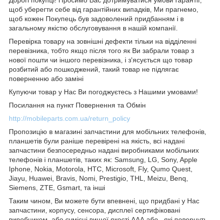
щоб уберегти себе від гарантійних випадків, Ми прагнемо,
щоб кожен Покупець був задоволений придбанням і в
загальному якістю обслуговування в нашій компанії.
Перевірка товару на зовнішні дефекти тільки на відділенні
перевізника, тобто якщо після того як Ви забрали товар з
нової пошти чи іншого перевізника, і з'ясується що товар
розбитий або пошкоджений, такий товар не підлягає
поверненню або заміні
Купуючи товар у Нас Ви погоджуєтесь з Нашими умовами!
Посилання на пункт Повернення та Обмін
http://mobileparts.com.ua/return_policy
Пропозицію в магазині запчастини для мобільних телефонів,
планшетів були раніше перевірені на якість, всі надані
запчастини безпосередньо надані виробниками мобільних
телефонів і планшетів, таких як: Samsung, LG, Sony, Apple
Iphone, Nokia, Motorola, HTC, Microsoft, Fly, Qumo Quest,
Jiayu, Huawei, Bravis, Nomi, Prestigio, THL, Meizu, Benq,
Siemens, ZTE, Gsmart, та інші
Таким чином, Ви можете бути впевнені, що придбані у Нас
запчастини, корпусу, сенсора, дисплеї сертифіковані
виробником, або сумісні вищої якості ААА або , які повернуть