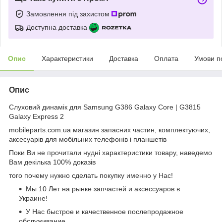
Замовлення під захистом
Доступна доставка
Опис
Характеристики
Доставка
Оплата
Умови п
Опис
Слуховий динамік для Samsung G386 Galaxy Core | G3815
Galaxy Express 2
mobileparts.com.ua магазин запасних частин, комплектуючих,
аксесуарів для мобільних телефонів і планшетів
Поки Ви не прочитали нудні характеристики товару, наведемо
Вам декілька 100% доказів
того почему нужно сделать покупку именно у Нас!
Мы 10 Лет на рынке запчастей и аксессуаров в
Украине!
У Нас быстрое и качественное послепродажное
обслуживание