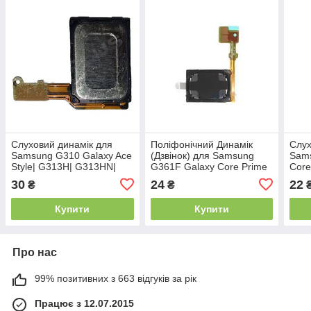
Слуховий динамік для
Поліфонічний Динамік
Слух
Samsung G310 Galaxy Ace
(Дзвінок) для Samsung
Sam
Style| G313H| G313HN|
G361F Galaxy Core Prime
Core
G318H на шлейфі
VE LTE | J200H, на
30
24
22
₴
₴
шлейфі
Купити
Купити
Про нас
99% позитивних з 663 відгуків за рік
Працює з 12.07.2015