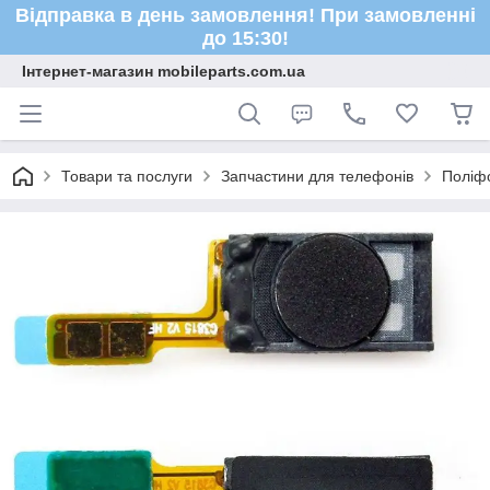
Відправка в день замовлення! При замовленні
до 15:30!
Інтернет-магазин mobileparts.com.ua
Товари та послуги
Запчастини для телефонів
Поліфо