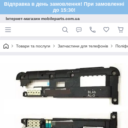
Відправка в день замовлення! При замовленні
до 15:30!
Інтернет-магазин mobileparts.com.ua
Товари та послуги
Запчастини для телефонів
Поліфо