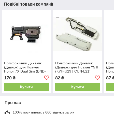
Подібні товари компанії
Поліфонічний Динамік
Поліфонічний Динамік
Полі
(Дзвінок) для Huawei
(Дзвінок) для Huawei Y5 II
(Дзв
Honor 7X Dual Sim (BND-
(КУН-U29 | CUN-L21) |
Hono
L21) в рамці
Honor 5 | Honor Play 5 в
9 Li
170
82
87
₴
₴
рамці
рам
Купити
Купити
Про нас
100% позитивних з 660 відгуків за рік