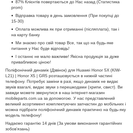
87% Клієнтів повертаються до Нас назад (Статистика
prom)
Відправка товару в день замовлення (При покупці до
15-30)
Оплата можлива як при отриманні (післяплата), так і
на карту банку
Ми знаємо про свій товар Все, так що на будь-яке
питання у Нас буде відповідь!
І останнє не мало важливе! Якісна продукція за дуже
привабливою ціною!
Поліфонічний динамік (Дзвінок) для Huawei Honor 5X (KIW-
L21) | Honor X5 | GR5 розташовується в нижній частині
телефону. Потребує заміни в разі, якщо динамік не видає
звуків взагалі, видає звуки з перешкодами (хрипи, свист). Ви
завжди можете звернутися в наш інтернет-магазин
mobileparts.com.ua за допомогою. У нас представлений
великий асортимент комплектуючих запчастин до мобільних і
можна підібрати поліфонічний динамік практично на будь-яку
модель телефону!
Надаємо гарантію 14 днів (За умови виконання гарантійних
зобов'язань)