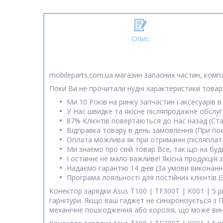
Опис
mobileparts.com.ua магазин запасних частин, комп
Поки Ви не прочитали нудні характеристики товару
Ми 10 Років на ринку запчастин і аксесуарів в 
У Нас швидке та якісне післяпродажне обслу
87% Клієнтів повертаються до Нас назад (Ст
Відправка товару в день замовлення (При пок
Оплата можлива як при отриманні (післяплата)
Ми знаємо про свій товар Все, так що на будь
І останнє не мало важливе! Якісна продукція
Надаємо гарантію 14 днів (За умови виконанн
Програма лояльності для постійних клієнтів 
Конектор зарядки Asus T100 | TF300T | K001 | 5 
гарнітури. Якщо ваш гаджет не синхронізується з 
механічне пошкодження або корозія, що може вин