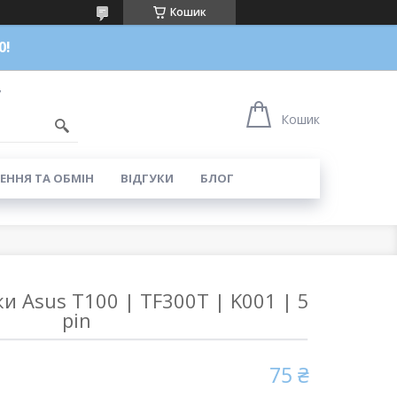
Кошик
0!
7
Кошик
ЕННЯ ТА ОБМІН
ВІДГУКИ
БЛОГ
и Asus T100 | TF300T | K001 | 5
pin
75 ₴