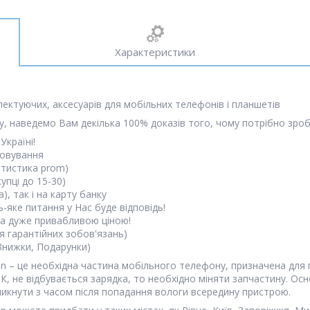
Характеристики
лектуючих, аксесуарів для мобільних телефонів і планшетів
, наведемо Вам декілька 100% доказів того, чому потрібно зроб
Україні!
говування
атистика prom)
упці до 15-30)
, так і на карту банку
-яке питання у Нас буде відповідь!
 за дуже привабливою ціною!
я гарантійних зобов'язань)
(Знижки, Подарунки)
pin – це необхідна частина мобільного телефону, призначена дл
ПК, не відбувається зарядка, то необхідно міняти запчастину. 
икнути з часом після попадання вологи всередину пристрою.