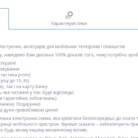
Характеристики
лектуючих, аксесуарів для мобільних телефонів і планшетів
, наведемо Вам декілька 100% доказів того, чому потрібно зроб
Україні!
говування
атистика prom)
упці до 15-30)
, так і на карту банку
-яке питання у Нас буде відповідь!
я гарантійних зобов'язань)
(Знижки, Подарунки)
 за дуже привабливою ціною!
нька електронна схема, яка кріпитися безпосередньо до плати т
функції мобільного пристрою. Вірніше сказати – забезпечують пр
о будь-якому іншому механічному впливі.