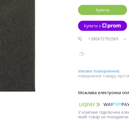
Купити
Купити з
+380672792569
повернення товару протя
У компанії підключені ел
який товар не покидаючи 