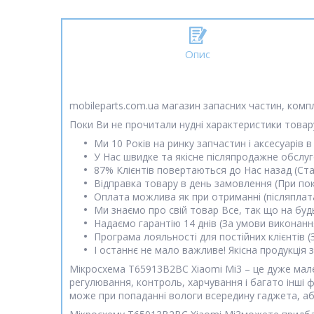
Опис
mobileparts.com.ua магазин запасних частин, комп
Поки Ви не прочитали нудні характеристики товару
Ми 10 Років на ринку запчастин і аксесуарів в 
У Нас швидке та якісне післяпродажне обслу
87% Клієнтів повертаються до Нас назад (Ст
Відправка товару в день замовлення (При пок
Оплата можлива як при отриманні (післяплата)
Ми знаємо про свій товар Все, так що на будь
Надаємо гарантію 14 днів (За умови виконанн
Програма лояльності для постійних клієнтів 
І останнє не мало важливе! Якісна продукція
Мікросхема T65913B2BC Xiaomi Mi3 – це дуже мале
регулювання, контроль, харчування і багато інші 
може при попаданні вологи всередину гаджета, аб