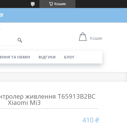
Кошик
0!
7
Кошик
ЕННЯ ТА ОБМІН
ВІДГУКИ
БЛОГ
нтролер живлення T65913B2BC
Xiaomi Mi3
410 ₴