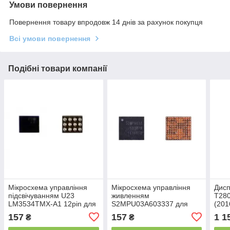
Умови повернення
Повернення товару впродовж 14 днів за рахунок покупця
Всі умови повернення
Подібні товари компанії
Мікросхема управління
Мікросхема управління
Дис
підсвічуванням U23
живленням
T280
LM3534TMX-A1 12pin для
S2MPU03A603337 для
(201
iPhone 5 | 5s | 6 | 6 Plus
Samsung J700H | DS
скло
157
157
1 1
₴
₴
Galaxy J7 (2015)
Кита