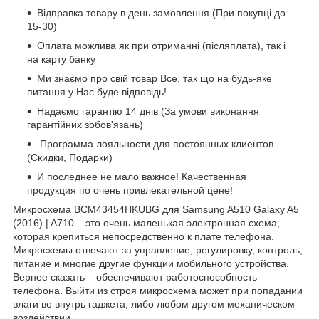
Відправка товару в день замовлення (При покупці до
15-30)
Оплата можлива як при отриманні (післяплата), так і
на карту банку
Ми знаємо про свій товар Все, так що на будь-яке
питання у Нас буде відповідь!
Надаємо гарантію 14 днів (За умови виконання
гарантійних зобов'язань)
Программа лояльности для постоянных клиентов
(Скидки, Подарки)
И последнее не мало важное! Качественная
продукция по очень привлекательной цене!
Микросхема BCM43454HKUBG для Samsung A510 Galaxy A5
(2016) | A710 – это очень маленькая электронная схема,
которая крепиться непосредственно к плате телефона.
Микросхемы отвечают за управление, регулировку, контроль,
питание и многие другие функции мобильного устройства.
Вернее сказать – обеспечивают работоспособность
телефона. Выйти из строя микросхема может при попадании
влаги во внутрь гаджета, либо любом другом механическом
воздействии.