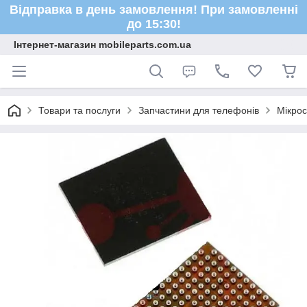
Відправка в день замовлення! При замовленні
до 15:30!
Інтернет-магазин mobileparts.com.ua
Товари та послуги
Запчастини для телефонів
Мікро