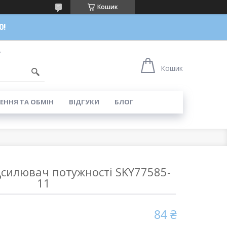
Кошик
0!
7
Кошик
ЕННЯ ТА ОБМІН
ВІДГУКИ
БЛОГ
дсилювач потужності SKY77585-
11
84 ₴