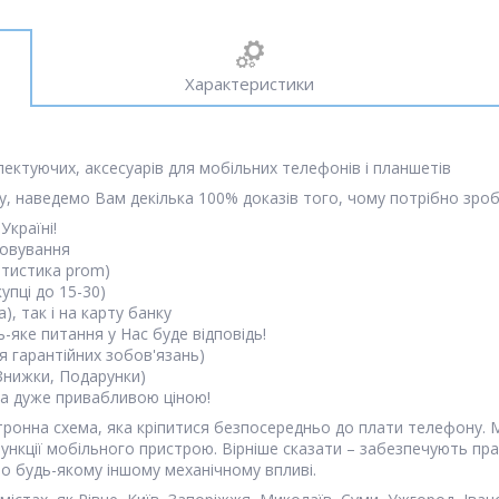
Характеристики
лектуючих, аксесуарів для мобільних телефонів і планшетів
, наведемо Вам декілька 100% доказів того, чому потрібно зроб
Україні!
говування
атистика prom)
упці до 15-30)
, так і на карту банку
-яке питання у Нас буде відповідь!
я гарантійних зобов'язань)
(Знижки, Подарунки)
 за дуже привабливою ціною!
ронна схема, яка кріпитися безпосередньо до плати телефону. М
функції мобільного пристрою. Вірніше сказати – забезпечують пр
о будь-якому іншому механічному впливі.