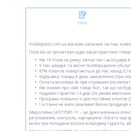
Опис
mobileparts.com.ua магазин запасних частин, комп
Поки Ви не прочитали нудні характеристики товару
Ми 10 Років на ринку запчастин і аксесуарів в 
У Нас швидке та якісне післяпродажне обслу
87% Клієнтів повертаються до Нас назад (Ст
Відправка товару в день замовлення (При пок
Оплата можлива як при отриманні (післяплата)
Ми знаємо про свій товар Все, так що на будь
Надаємо гарантію 14 днів (За умови виконанн
Програма лояльності для постійних клієнтів 
І останнє не мало важливе! Якісна продукція
Мікросхема SKY77585-11 – це дуже маленька елект
регулювання, контроль, харчування і багато інші 
може при попаданні вологи всередину гаджета, аб