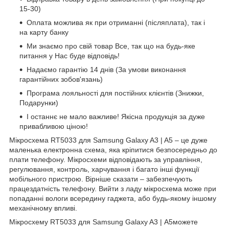
15-30)
Оплата можлива як при отриманні (післяплата), так і
на карту банку
Ми знаємо про свій товар Все, так що на будь-яке
питання у Нас буде відповідь!
Надаємо гарантію 14 днів (За умови виконання
гарантійних зобов'язань)
Програма лояльності для постійних клієнтів (Знижки,
Подарунки)
І останнє не мало важливе! Якісна продукція за дуже
привабливою ціною!
Мікросхема RT5033 для Samsung Galaxy A3 | A5 – це дуже
маленька електронна схема, яка кріпитися безпосередньо до
плати телефону. Мікросхеми відповідають за управління,
регулювання, контроль, харчування і багато інші функції
мобільного пристрою. Вірніше сказати – забезпечують
працездатність телефону. Вийти з ладу мікросхема може при
попаданні вологи всередину гаджета, або будь-якому іншому
механічному впливі.
Мікросхему RT5033 для Samsung Galaxy A3 | А5можете