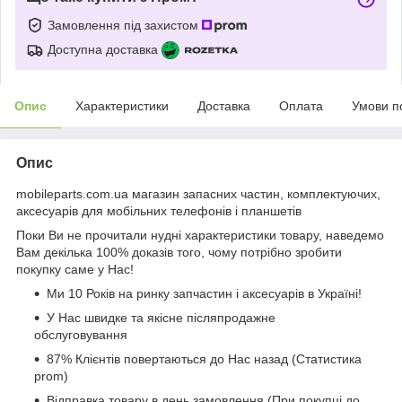
Замовлення під захистом
Доступна доставка
Опис
Характеристики
Доставка
Оплата
Умови п
Опис
mobileparts.com.ua магазин запасних частин, комплектуючих,
аксесуарів для мобільних телефонів і планшетів
Поки Ви не прочитали нудні характеристики товару, наведемо
Вам декілька 100% доказів того, чому потрібно зробити
покупку саме у Нас!
Ми 10 Років на ринку запчастин і аксесуарів в Україні!
У Нас швидке та якісне післяпродажне
обслуговування
87% Клієнтів повертаються до Нас назад (Статистика
prom)
Відправка товару в день замовлення (При покупці до