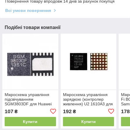
Повернення товару впродовж 14 днів за рахунок покупця
Всі умови повернення
Подібні товари компанії
Мікросхема управління
Мікросхема управління
Мікр
підсвічуванням
зарядкою (контролер
Fi 
SGM3803DF для Huawei
живлення) U2 1610A3 для
Sams
Honor 5A (CAM-AL00) 5.5"
Apple iPhone 6 | 6 Plus | 6S
(201
107
192
178
₴
₴
| Honor 5C | Honor 5X
| 6S Plus
Купити
Купити