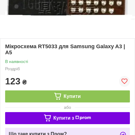
Мікросхема RT5033 для Samsung Galaxy A3 |
A5
В наявності
Роздріб
123
₴
Купити
або
Купити з
Що таке купити з Пром?