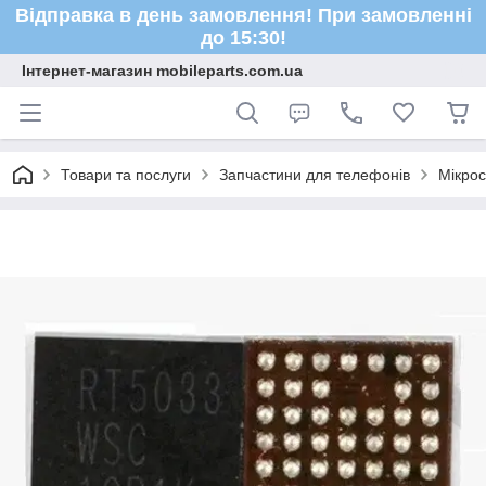
Відправка в день замовлення! При замовленні
до 15:30!
Інтернет-магазин mobileparts.com.ua
Товари та послуги
Запчастини для телефонів
Мікро