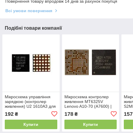
Повернення товару впродовж 14 днів за рахунок покупця
Всі умови повернення
Подібні товари компанії
Мікросхема управління
Мікросхема контролер
Мікр
зарядкою (контролер
живлення MT6325V
жив
живлення) U2 1610A3 для
Lenovo A10-70 (A7600) |
S2M
Apple iPhone 6 | 6 Plus | 6S
A10-70F | A10-70L | A7000
Sams
192
178
157
₴
₴
| 6S Plus
| P70 | Vibe S1
Gala
Купити
Купити