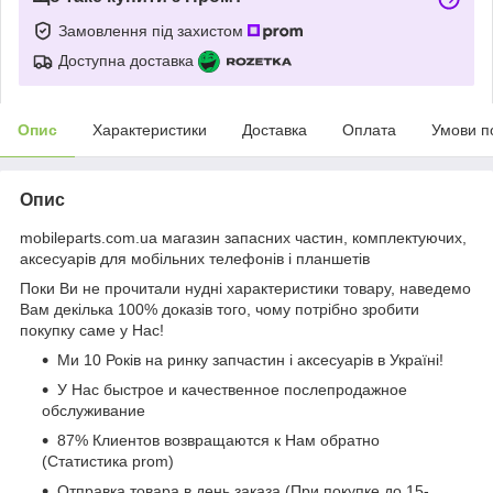
Замовлення під захистом
Доступна доставка
Опис
Характеристики
Доставка
Оплата
Умови п
Опис
mobileparts.com.ua магазин запасних частин, комплектуючих,
аксесуарів для мобільних телефонів і планшетів
Поки Ви не прочитали нудні характеристики товару, наведемо
Вам декілька 100% доказів того, чому потрібно зробити
покупку саме у Нас!
Ми 10 Років на ринку запчастин і аксесуарів в Україні!
У Нас быстрое и качественное послепродажное
обслуживание
87% Клиентов возвращаются к Нам обратно
(Статистика prom)
Отправка товара в день заказа (При покупке до 15-