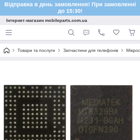
Відправка в день замовлення! При замовленні
до 15:30!
Інтернет-магазин mobileparts.com.ua
Товари та послуги
Запчастини для телефонів
Мікро