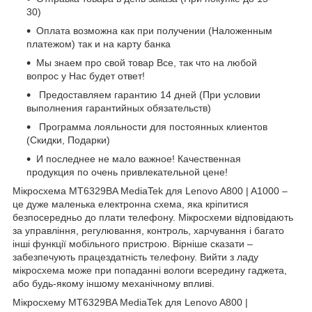
30)
Оплата возможна как при получении (Наложенным
платежом) так и на карту банка
Мы знаем про свой товар Все, так что на любой
вопрос у Нас будет ответ!
Предоставляем гарантию 14 дней (При условии
выполнения гарантийных обязательств)
Программа лояльности для постоянных клиентов
(Скидки, Подарки)
И последнее не мало важное! Качественная
продукция по очень привлекательной цене!
Мікросхема MT6329BA MediaTek для Lenovo A800 | A1000 –
це дуже маленька електронна схема, яка кріпитися
безпосередньо до плати телефону. Мікросхеми відповідають
за управління, регулювання, контроль, харчування і багато
інші функції мобільного пристрою. Вірніше сказати –
забезпечують працездатність телефону. Вийти з ладу
мікросхема може при попаданні вологи всередину гаджета,
або будь-якому іншому механічному впливі.
Мікросхему MT6329BA MediaTek для Lenovo A800 |