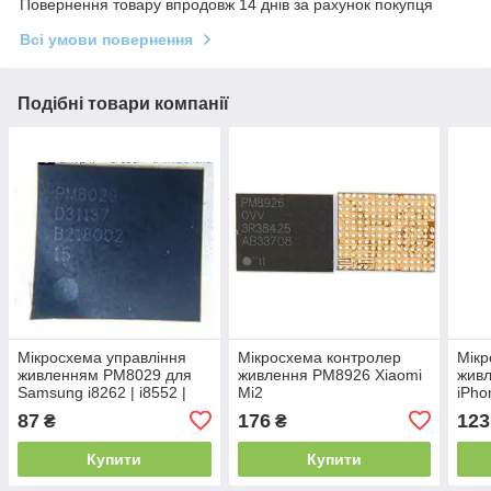
Повернення товару впродовж 14 днів за рахунок покупця
Всі умови повернення
Подібні товари компанії
Мікросхема управління
Мікросхема контролер
Мікр
живленням PM8029 для
живлення PM8926 Xiaomi
жив
Samsung i8262 | i8552 |
Mi2
iPho
S6310 | S6312 | S6500 |
Air
87
176
123
₴
₴
S7500 | S7530 |
Купити
Купити