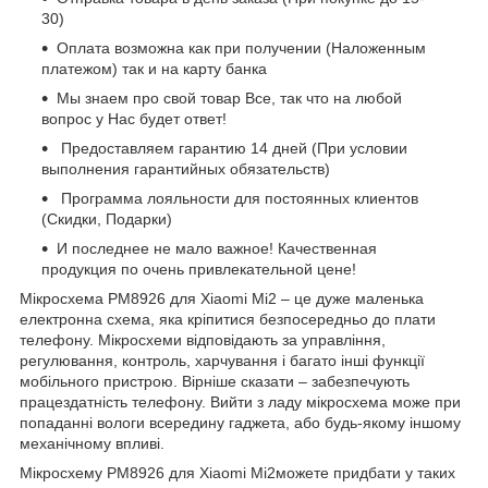
30)
Оплата возможна как при получении (Наложенным
платежом) так и на карту банка
Мы знаем про свой товар Все, так что на любой
вопрос у Нас будет ответ!
Предоставляем гарантию 14 дней (При условии
выполнения гарантийных обязательств)
Программа лояльности для постоянных клиентов
(Скидки, Подарки)
И последнее не мало важное! Качественная
продукция по очень привлекательной цене!
Мікросхема PM8926 для Xiaomi Mi2 – це дуже маленька
електронна схема, яка кріпитися безпосередньо до плати
телефону. Мікросхеми відповідають за управління,
регулювання, контроль, харчування і багато інші функції
мобільного пристрою. Вірніше сказати – забезпечують
працездатність телефону. Вийти з ладу мікросхема може при
попаданні вологи всередину гаджета, або будь-якому іншому
механічному впливі.
Мікросхему PM8926 для Xiaomi Мі2можете придбати у таких