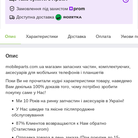
Замовлення під захистом
Доступна доставка
Опис
Характеристики
Доставка
Оплата
Умови п
Опис
mobileparts.com.ua магазин запасних частин, комплектуючих,
аксесуарів для мобільних телефонів і планшетів
Поки Ви не прочитали нудні характеристики товару, наведемо
Вам декілька 100% доказів того, чому потрібно зробити
покупку саме у Нас!
Ми 10 Років на ринку запчастин і аксесуарів в Україні!
У Нас швидке та якісне післяпродажне
обслуговування
87% Клиентов возвращаются к Нам обратно
(Статистика prom)
Отправка товара в день заказа (При покупке до 15-